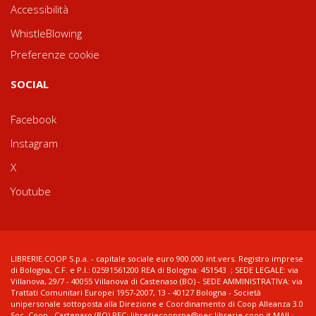
Accessibilità
WhistleBlowing
Preferenze cookie
SOCIAL
Facebook
Instagram
X
Youtube
LIBRERIE.COOP S.p.a. - capitale sociale euro 900.000 int.vers. Registro imprese
di Bologna, C.F. e P.I.: 02591561200 REA di Bologna: 451543 ; SEDE LEGALE: via
Villanova, 29/7 - 40055 Villanova di Castenaso (BO) - SEDE AMMINISTRATIVA: via
Trattati Comunitari Europei 1957-2007, 13 - 40127 Bologna - Società
unipersonale sottoposta alla Direzione e Coordinamento di Coop Alleanza 3.0
Soc. Coop., Castenaso (BO) PEC: libreriecoopspa@pec.librerie.coop.it MAIL: