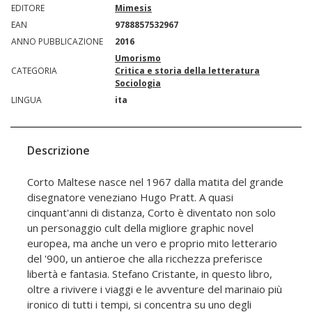
EDITORE
Mimesis
EAN
9788857532967
ANNO PUBBLICAZIONE
2016
Umorismo
CATEGORIA
Critica e storia della letteratura
Sociologia
LINGUA
ita
Descrizione
Corto Maltese nasce nel 1967 dalla matita del grande
disegnatore veneziano Hugo Pratt. A quasi
cinquant'anni di distanza, Corto è diventato non solo
un personaggio cult della migliore graphic novel
europea, ma anche un vero e proprio mito letterario
del '900, un antieroe che alla ricchezza preferisce
libertà e fantasia. Stefano Cristante, in questo libro,
oltre a rivivere i viaggi e le avventure del marinaio più
ironico di tutti i tempi, si concentra su uno degli