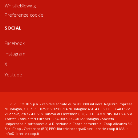
WhistleBlowing
Preferenze cookie
SOCIAL
Facebook
Instagram
X
Youtube
LIBRERIE.COOP S.p.a. - capitale sociale euro 900.000 int.vers. Registro imprese
di Bologna, C.F. e P.I.: 02591561200 REA di Bologna: 451543 ; SEDE LEGALE: via
Villanova, 29/7 - 40055 Villanova di Castenaso (BO) - SEDE AMMINISTRATIVA: via
Trattati Comunitari Europei 1957-2007, 13 - 40127 Bologna - Società
unipersonale sottoposta alla Direzione e Coordinamento di Coop Alleanza 3.0
Soc. Coop., Castenaso (BO) PEC: libreriecoopspa@pec.librerie.coop.it MAIL:
info@librerie.coop.it