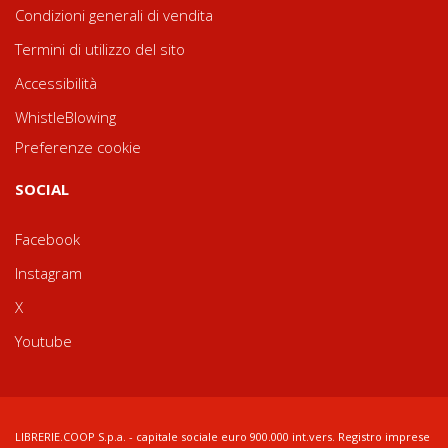
Condizioni generali di vendita
Termini di utilizzo del sito
Accessibilità
WhistleBlowing
Preferenze cookie
SOCIAL
Facebook
Instagram
X
Youtube
LIBRERIE.COOP S.p.a. - capitale sociale euro 900.000 int.vers. Registro imprese