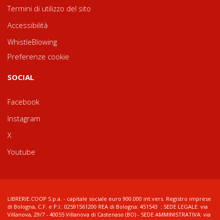
Termini di utilizzo del sito
Accessibilità
WhistleBlowing
Preferenze cookie
SOCIAL
Facebook
Instagram
X
Youtube
LIBRERIE.COOP S.p.a. - capitale sociale euro 900.000 int.vers. Registro imprese
di Bologna, C.F. e P.I.: 02591561200 REA di Bologna: 451543 ; SEDE LEGALE: via
Villanova, 29/7 - 40055 Villanova di Castenaso (BO) - SEDE AMMINISTRATIVA: via