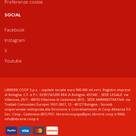
Preferenze cookie
SOCIAL
Facebook
Instagram
X
Youtube
LIBRERIE.COOP S.p.a. - capitale sociale euro 900.000 int.vers. Registro imprese
di Bologna, C.F. e P.I.: 02591561200 REA di Bologna: 451543 ; SEDE LEGALE: via
Villanova, 29/7 - 40055 Villanova di Castenaso (BO) - SEDE AMMINISTRATIVA: via
Trattati Comunitari Europei 1957-2007, 13 - 40127 Bologna - Società
unipersonale sottoposta alla Direzione e Coordinamento di Coop Alleanza 3.0
Soc. Coop., Castenaso (BO) PEC: libreriecoopspa@pec.librerie.coop.it MAIL:
info@librerie.coop.it