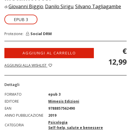
Giovanni Biggio
Danilo Sirigu
Silvano Tagliagambe
di
,
,
EPUB 3
Social DRM
Protezione:
€
AGGIUNGI AL CARRELLO
12,99
AGGIUNGI ALLA WISHLIST
Dettagli
FORMATO
epub 3
EDITORE
Mimesis Edizioni
EAN
9788857562490
ANNO PUBBLICAZIONE
2019
Psicologia
CATEGORIA
Self-help, salute e benessere