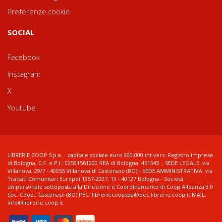
Preferenze cookie
SOCIAL
Facebook
Instagram
X
Youtube
LIBRERIE.COOP S.p.a. - capitale sociale euro 900.000 int.vers. Registro imprese
di Bologna, C.F. e P.I.: 02591561200 REA di Bologna: 451543 ; SEDE LEGALE: via
Villanova, 29/7 - 40055 Villanova di Castenaso (BO) - SEDE AMMINISTRATIVA: via
Trattati Comunitari Europei 1957-2007, 13 - 40127 Bologna - Società
unipersonale sottoposta alla Direzione e Coordinamento di Coop Alleanza 3.0
Soc. Coop., Castenaso (BO) PEC: libreriecoopspa@pec.librerie.coop.it MAIL:
info@librerie.coop.it