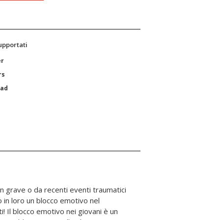
supportati
er
rs
Pad