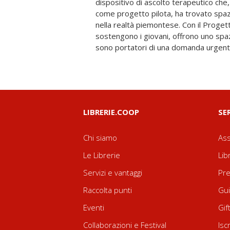
dispositivo di ascolto terapeutico che,
volume sulla specificità di tale probl
come progetto pilota, ha trovato spazi
dell’affiancamento psicologico, al fine d
nella realtà piemontese. Con il Progett
viziosi troppo costosi in un periodo di sv
sostengono i giovani, offrono uno spaz
sono portatori di una domanda urgente
LIBRERIE.COOP
SE
Chi siamo
Ass
Le Librerie
Lib
Servizi e vantaggi
Pre
Raccolta punti
Gui
Eventi
Gif
Collaborazioni e Festival
Isc