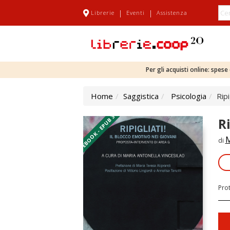
|
|
Librerie
Eventi
Assistenza
Per gli acquisti online: spes
Home
Saggistica
Psicologia
Ripi
EBOOK - EPUB 3
Ri
M
di
Pro