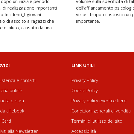
 dopo un iniziale periodo
ematica e sulla rilevanza
 di realizzazione importanti
i ridurre il rischio di circoli
o Incidenti_I giovani
iluppo tanto delicato e
io di ascolto a ragazzi che
importante.
 di aiuto, causata da una
RVIZI
LINK UTILI
istenza e contatti
Privacy Policy
reria online
Cookie Policy
nota e ritira
Privacy policy eventi e fiere
da all'ebook
Condizioni generali di vendita
t Card
Termini di utilizzo del sito
riviti alla Newsletter
Accessibilità