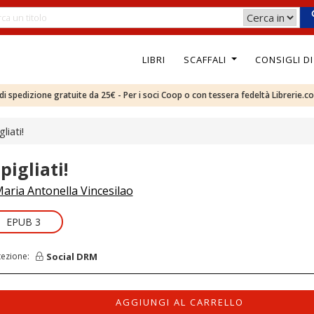
LIBRI
SCAFFALI
CONSIGLI D
e di spedizione gratuite da 25€ - Per i soci Coop o con tessera fedeltà Librerie.c
gliati!
pigliati!
aria Antonella Vincesilao
EPUB 3
Social DRM
tezione:
AGGIUNGI AL CARRELLO