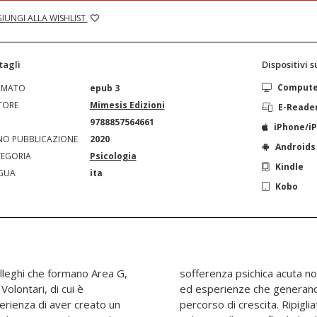
IUNGI ALLA WISHLIST
tagli
Dispositivi 
Comput
RMATO
epub 3
TORE
Mimesis Edizioni
E-Reade
N
9788857564661
iPhone/i
O PUBBLICAZIONE
2020
Androids
EGORIA
Psicologia
Kindle
GUA
ita
Kobo
olleghi che formano Area G,
a recenti eventi traumatici
olontari, di cui è
blocco emotivo nel
erienza di aver creato un
co emotivo nei giovani è un