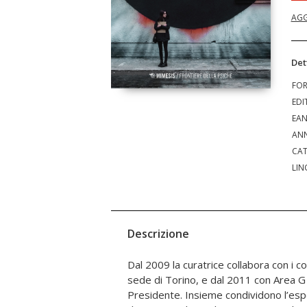
AGG
Det
FO
EDI
EA
ANN
CAT
LIN
Descrizione
Dal 2009 la curatrice collabora con i c
sofferenza psichica acuta non grave o d
sede di Torino, e dal 2011 con Area G V
ed esperienze che generano in loro un 
Presidente. Insieme condividono l’esp
percorso di crescita. Ripigliati! Il bloc