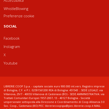
Accessibilità
WhistleBlowing
Preferenze cookie
SOCIAL
Facebook
Instagram
X
Youtube
LIBRERIE.COOP S.p.a. - capitale sociale euro 900.000 int.vers. Registro imprese
di Bologna, C.F. e P.I.: 02591561200 REA di Bologna: 451543 ; SEDE LEGALE: via
Villanova, 29/7 - 40055 Villanova di Castenaso (BO) - SEDE AMMINISTRATIVA: via
Trattati Comunitari Europei 1957-2007, 13 - 40127 Bologna - Società
unipersonale sottoposta alla Direzione e Coordinamento di Coop Alleanza 3.0
Soc. Coop., Castenaso (BO) PEC: libreriecoopspa@pec.librerie.coop.it MAIL: