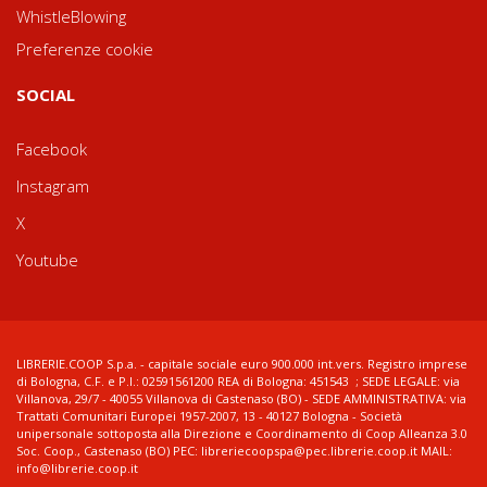
WhistleBlowing
Preferenze cookie
SOCIAL
Facebook
Instagram
X
Youtube
LIBRERIE.COOP S.p.a. - capitale sociale euro 900.000 int.vers. Registro imprese
di Bologna, C.F. e P.I.: 02591561200 REA di Bologna: 451543 ; SEDE LEGALE: via
Villanova, 29/7 - 40055 Villanova di Castenaso (BO) - SEDE AMMINISTRATIVA: via
Trattati Comunitari Europei 1957-2007, 13 - 40127 Bologna - Società
unipersonale sottoposta alla Direzione e Coordinamento di Coop Alleanza 3.0
Soc. Coop., Castenaso (BO) PEC: libreriecoopspa@pec.librerie.coop.it MAIL:
info@librerie.coop.it