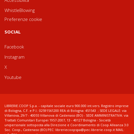
WhistleBlowing
Preferenze cookie
SOCIAL
Facebook
Instagram
X
Youtube
LIBRERIE.COOP S.p.a. - capitale sociale euro 900.000 int.vers. Registro imprese
di Bologna, C.F. e P.I.: 02591561200 REA di Bologna: 451543 ; SEDE LEGALE: via
Villanova, 29/7 - 40055 Villanova di Castenaso (BO) - SEDE AMMINISTRATIVA: via
Trattati Comunitari Europei 1957-2007, 13 - 40127 Bologna - Società
unipersonale sottoposta alla Direzione e Coordinamento di Coop Alleanza 3.0
Soc. Coop., Castenaso (BO) PEC: libreriecoopspa@pec.librerie.coop.it MAIL: