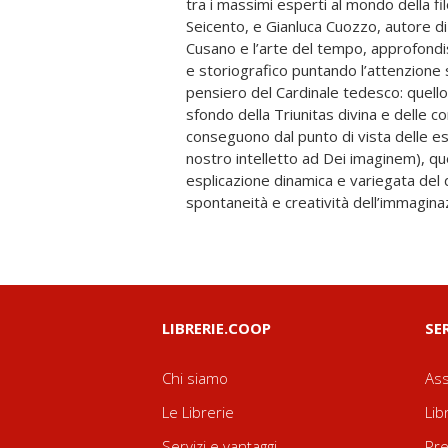
tra i massimi esperti al mondo della fi
suggestivo quanto innovativo, che non 
Seicento, e Gianluca Cuozzo, autore di
assunto come la conclusione di un percor
Cusano e l’arte del tempo, approfond
un innovativo punto di partenza per
e storiografico puntando l’attenzione s
critici, avendo esso a che fare con un 
pensiero del Cardinale tedesco: quell
molto denso e caratterizzato da un int
sfondo della Triunitas divina e delle 
inestricabile. Quest’approccio, sulla 
conseguono dal punto di vista delle esp
essere definito una “docta storiografia
nostro intelletto ad Dei imaginem), qu
autori sul piano del loro stesso pensiero
esplicazione dinamica e variegata del 
induttivo proprio delle detection stori
spontaneità e creatività dell’immaginaz
LIBRERIE.COOP
SE
Chi siamo
Ass
Le Librerie
Lib
Servizi e vantaggi
Pre