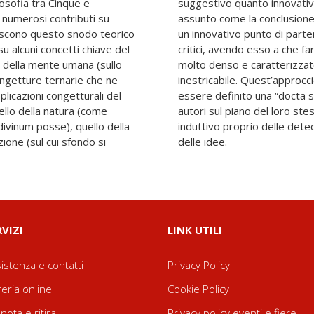
losofia tra Cinque e
deve essere tuttavia
 numerosi contributi su
so. Esso, semmai, risulta
iscono questo snodo teorico
 ulteriori approfondimenti
u alcuni concetti chiave del
tratto di storia del pensiero
o della mente umana (sullo
rico di rapporti pressoché
congetture ternarie che ne
scorta di Ficino, potrebbe
licazioni congetturali del
 filosofica”, che sfida gli
ello della natura (come
: in bilico tra il metodo
divinum posse), quello della
es e la più collaudata storia
ione (sul cui sfondo si
delle idee.
RVIZI
LINK UTILI
istenza e contatti
Privacy Policy
reria online
Cookie Policy
nota e ritira
Privacy policy eventi e fiere