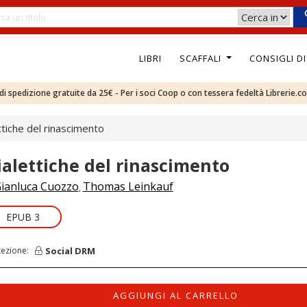
LIBRI
SCAFFALI
CONSIGLI D
e di spedizione gratuite da 25€ - Per i soci Coop o con tessera fedeltà Librerie.c
ttiche del rinascimento
ialettiche del rinascimento
ianluca Cuozzo
Thomas Leinkauf
,
EPUB 3
Social DRM
tezione:
AGGIUNGI AL CARRELLO