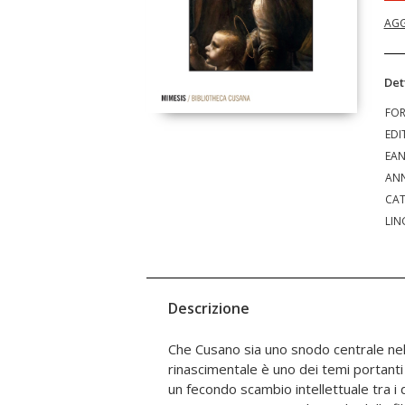
AGG
Det
FO
EDI
EA
ANN
CAT
LIN
Descrizione
Che Cusano sia uno snodo centrale nel
colloca il rapporto di Cusano con la pittur
rinascimentale è uno dei temi portant
distanza tra lo stesso Cusano e autori
un fecondo scambio intellettuale tra i
e Leonardo da Vinci. Ne emerge un 