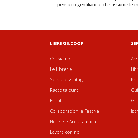
pensiero gentiliano e che assume le 
LIBRERIE.COOP
SE
Chi siamo
Ass
Le Librerie
Lib
Servizi e vantaggi
Pre
Raccolta punti
Gui
Eventi
Gif
Collaborazioni e Festival
Isc
Notizie e Area stampa
Lavora con noi