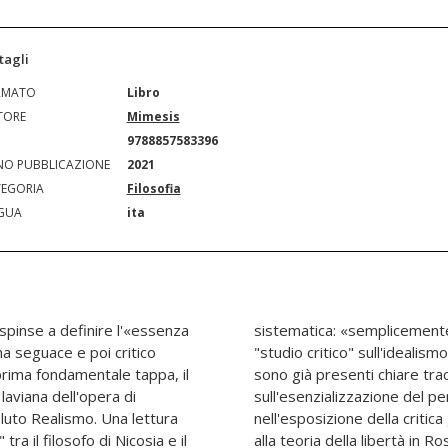
tagli
RMATO
Libro
TORE
Mimesis
N
9788857583396
O PUBBLICAZIONE
2021
EGORIA
Filosofia
GUA
ita
 spinse a definire l'«essenza
messa indispensabile dello
ma seguace e poi critico
». Nondimeno, nel volume
prima fondamentale tappa, il
la teoresi laviana fondata
laviana dell'opera di
sminiano, rilevabile
oluto Realismo. Una lettura
alla teoria dell'assenso, cioè
ra il filosofo di Nicosia e il
alla teoria della libertà in Ro