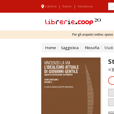
|
|
Librerie
Eventi
Assistenza
Per gli acquisti online: spes
Home
Saggistica
Filosofia
Studi 
S
V
di
AGG