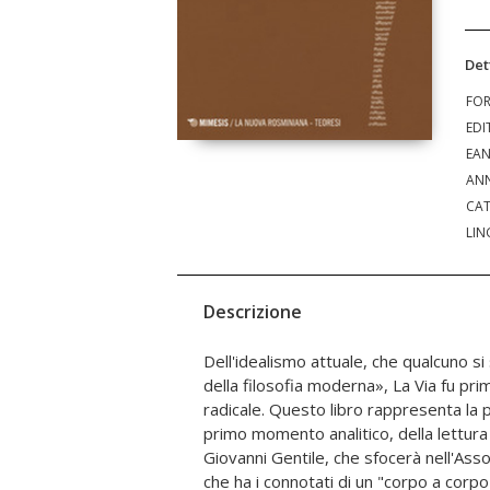
Det
FO
EDI
EA
ANN
CAT
LIN
Descrizione
Dell'idealismo attuale, che qualcuno si
sistematica: «semplicemente una pre
della filosofia moderna», La Via fu pri
"studio critico" sull'idealismo attuale
radicale. Questo libro rappresenta la 
sono già presenti chiare tracce del
primo momento analitico, della lettura 
sull'esenzializzazione del pensiero ro
Giovanni Gentile, che sfocerà nell'Ass
nell'esposizione della critica gentiliana 
che ha i connotati di un "corpo a corpo" t