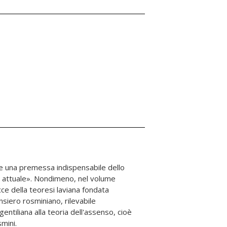
smini.