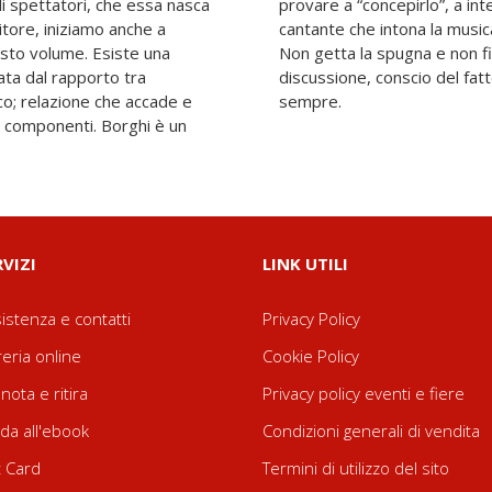
i spettatori, che essa nasca
lo, a farlo proprio, come il
itore, iniziamo anche a
egli stesso la sua arte.
sto volume. Esiste una
mparare, di mettersi in
ata dal rapporto tra
iò che è acquisito è per
co; relazione che accade e
sempre.
 componenti. Borghi è un
RVIZI
LINK UTILI
istenza e contatti
Privacy Policy
reria online
Cookie Policy
nota e ritira
Privacy policy eventi e fiere
da all'ebook
Condizioni generali di vendita
t Card
Termini di utilizzo del sito