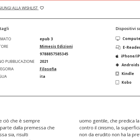
IUNGI ALLA WISHLIST
tagli
Dispositivi 
Comput
RMATO
epub 3
TORE
Mimesis Edizioni
E-Reade
N
9788857585345
iPhone/i
O PUBBLICAZIONE
2021
Androids
EGORIA
Filosofia
Kindle
GUA
ita
Kobo
ge ciò che è sempre
e forma rivoluzionaria
si parte dalla premessa che
roganza. Da uomo di cultura e
a sia, risulti
e il mondo, ma di