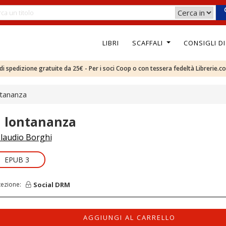
LIBRI
SCAFFALI
CONSIGLI D
e di spedizione gratuite da 25€ - Per i soci Coop o con tessera fedeltà Librerie.c
ntananza
n lontananza
laudio Borghi
EPUB 3
Social DRM
tezione:
AGGIUNGI AL CARRELLO