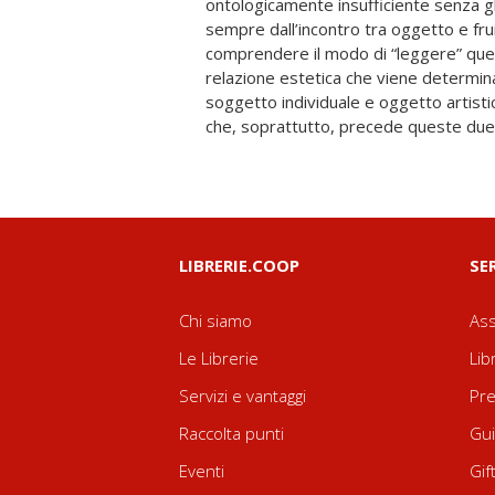
ontologicamente insufficiente senza gl
provare a “concepirlo”, a interpretar
sempre dall’incontro tra oggetto e fru
cantante che intona la musica e diventa 
comprendere il modo di “leggere” que
Non getta la spugna e non finisce d’i
relazione estetica che viene determin
discussione, conscio del fatto che nulla di c
soggetto individuale e oggetto artisti
che, soprattutto, precede queste due
LIBRERIE.COOP
SE
Chi siamo
Ass
Le Librerie
Lib
Servizi e vantaggi
Pre
Raccolta punti
Gui
Eventi
Gif