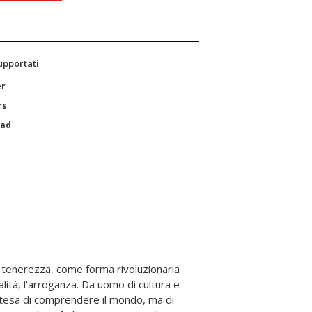
supportati
er
rs
Pad