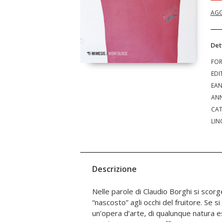
AGG
Det
FO
EDI
EA
ANN
CAT
LIN
Descrizione
Nelle parole di Claudio Borghi si scor
uomo gentile, che predica la tenerezza, com
“nascosto” agli occhi del fruitore. Se 
contro il cinismo, la superficialità, l’ar
un’opera d’arte, di qualunque natura ess
non da erudito non ha la pretesa di comprender