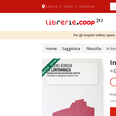
|
|
Librerie
Eventi
Assistenza
Per gli acquisti online: spes
Home
Saggistica
Filosofia
In lo
EBOOK - EPUB 3
I
C
di
Pro