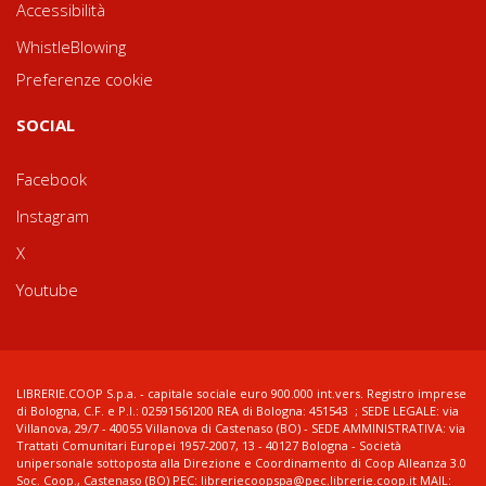
Accessibilità
WhistleBlowing
Preferenze cookie
SOCIAL
Facebook
Instagram
X
Youtube
LIBRERIE.COOP S.p.a. - capitale sociale euro 900.000 int.vers. Registro imprese
di Bologna, C.F. e P.I.: 02591561200 REA di Bologna: 451543 ; SEDE LEGALE: via
Villanova, 29/7 - 40055 Villanova di Castenaso (BO) - SEDE AMMINISTRATIVA: via
Trattati Comunitari Europei 1957-2007, 13 - 40127 Bologna - Società
unipersonale sottoposta alla Direzione e Coordinamento di Coop Alleanza 3.0
Soc. Coop., Castenaso (BO) PEC: libreriecoopspa@pec.librerie.coop.it MAIL: