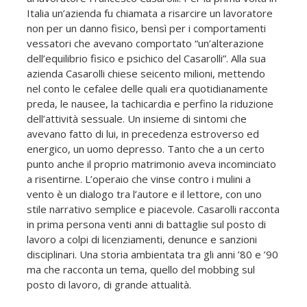
Italia un’azienda fu chiamata a risarcire un lavoratore
non per un danno fisico, bensì per i comportamenti
vessatori che avevano comportato “un’alterazione
dell’equilibrio fisico e psichico del Casarolli”. Alla sua
azienda Casarolli chiese seicento milioni, mettendo
nel conto le cefalee delle quali era quotidianamente
preda, le nausee, la tachicardia e perfino la riduzione
dell’attività sessuale. Un insieme di sintomi che
avevano fatto di lui, in precedenza estroverso ed
energico, un uomo depresso. Tanto che a un certo
punto anche il proprio matrimonio aveva incominciato
a risentirne. L’operaio che vinse contro i mulini a
vento è un dialogo tra l’autore e il lettore, con uno
stile narrativo semplice e piacevole. Casarolli racconta
in prima persona venti anni di battaglie sul posto di
lavoro a colpi di licenziamenti, denunce e sanzioni
disciplinari. Una storia ambientata tra gli anni ’80 e ’90
ma che racconta un tema, quello del mobbing sul
posto di lavoro, di grande attualità.