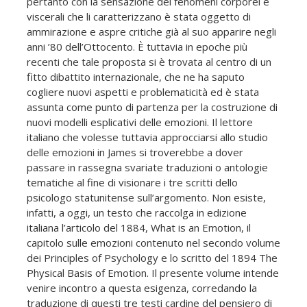
pertanto con la sensazione dei fenomeni corporei e
viscerali che li caratterizzano è stata oggetto di
ammirazione e aspre critiche già al suo apparire negli
anni ’80 dell’Ottocento. È tuttavia in epoche più
recenti che tale proposta si è trovata al centro di un
fitto dibattito internazionale, che ne ha saputo
cogliere nuovi aspetti e problematicità ed è stata
assunta come punto di partenza per la costruzione di
nuovi modelli esplicativi delle emozioni. Il lettore
italiano che volesse tuttavia approcciarsi allo studio
delle emozioni in James si troverebbe a dover
passare in rassegna svariate traduzioni o antologie
tematiche al fine di visionare i tre scritti dello
psicologo statunitense sull’argomento. Non esiste,
infatti, a oggi, un testo che raccolga in edizione
italiana l’articolo del 1884, What is an Emotion, il
capitolo sulle emozioni contenuto nel secondo volume
dei Principles of Psychology e lo scritto del 1894 The
Physical Basis of Emotion. Il presente volume intende
venire incontro a questa esigenza, corredando la
traduzione di questi tre testi cardine del pensiero di