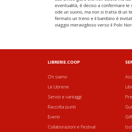
eventualità, è deciso a confermare le
che la notte di Natale sentiranno il do
ode un suono, ma non si tratta di un tin
d'argento. Edizione cartonata stampat
fermato un treno e il bambino è invitat
Magno Natural 170gsm di cellulosa eco
viaggio meraviglioso verso il Polo No
LIBRERIE.COOP
SE
Chi siamo
Ass
Le Librerie
Lib
Servizi e vantaggi
Pre
Raccolta punti
Gui
Eventi
Gif
Collaborazioni e Festival
Isc