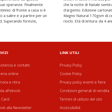
 sue speranze. Finalmente
lce suono di una campanella
tinnio: di fronte a casa si è
a in Italia su carta Sappi
o a salire e a partire per un
logica ad alto contenuto di
rd. Superando foreste,
riciclo. Età di lettura: da 4 ann
RVIZI
LINK UTILI
istenza e contatti
Privacy Policy
reria online
Cookie Policy
nota e ritira
Privacy policy eventi e fiere
da all'ebook
Condizioni generali di vendita
t Card
Termini di utilizzo del sito
riviti alla Newsletter
Accessibilità