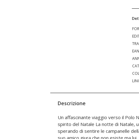
Det
FO
EDI
TRA
EA
ANN
CAT
COL
LIN
Descrizione
Un affascinante viaggio verso il Polo
montagne e un deserto di ghiaccio des
spirito del Natale La notte di Natale,
giunge all'enorme città sola in cima 
sperando di sentire le campanelle dell
esprimerà un desiderio di Natale. Un c
suo amico giura che non esiste ma lui
lettori in tutto il mondo, per tutti coloro c