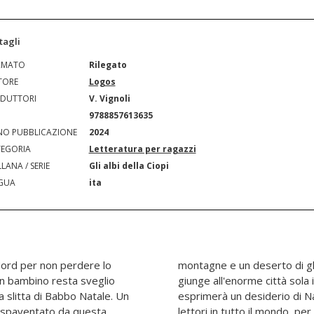
tagli
RMATO
Rilegato
TORE
Logos
DUTTORI
V. Vignoli
N
9788857613635
O PUBBLICAZIONE
2024
EGORIA
Letteratura per ragazzi
LANA / SERIE
Gli albi della Ciopi
GUA
ita
 Nord per non perdere lo
olato, il Polar Express
 un bambino resta sveglio
al mondo. Qui il bambino
a slitta di Babbo Natale. Un
lassico amato da milioni di
, spaventato da questa
he, grandi o piccini, sanno