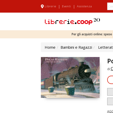
|
|
Librerie
Eventi
Assistenza
Per gli acquisti online: spes
Home
Bambini e Ragazzi
Letterat
P
C
di
AGG