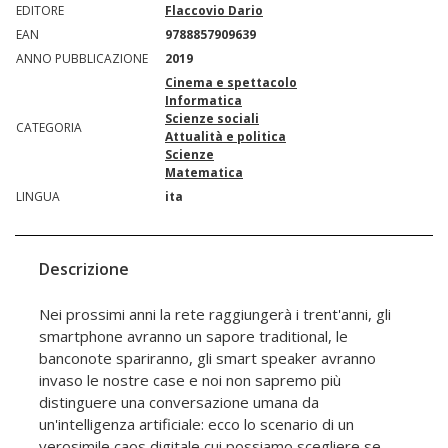
EDITORE
Flaccovio Dario
EAN
9788857909639
ANNO PUBBLICAZIONE
2019
Cinema e spettacolo
Informatica
Scienze sociali
CATEGORIA
Attualità e politica
Scienze
Matematica
LINGUA
ita
Descrizione
Nei prossimi anni la rete raggiungerà i trent'anni, gli
smartphone avranno un sapore traditional, le
banconote spariranno, gli smart speaker avranno
invaso le nostre case e noi non sapremo più
distinguere una conversazione umana da
un'intelligenza artificiale: ecco lo scenario di un
verosimile caos digitale cui possiamo scegliere se