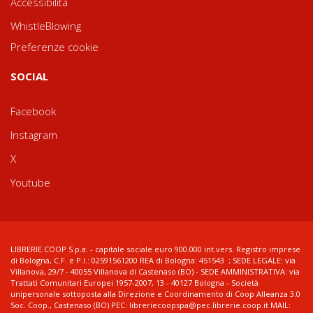
Accessibilità
WhistleBlowing
Preferenze cookie
SOCIAL
Facebook
Instagram
X
Youtube
LIBRERIE.COOP S.p.a. - capitale sociale euro 900.000 int.vers. Registro imprese
di Bologna, C.F. e P.I.: 02591561200 REA di Bologna: 451543 ; SEDE LEGALE: via
Villanova, 29/7 - 40055 Villanova di Castenaso (BO) - SEDE AMMINISTRATIVA: via
Trattati Comunitari Europei 1957-2007, 13 - 40127 Bologna - Società
unipersonale sottoposta alla Direzione e Coordinamento di Coop Alleanza 3.0
Soc. Coop., Castenaso (BO) PEC: libreriecoopspa@pec.librerie.coop.it MAIL: