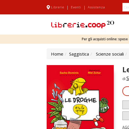
|
|
Librerie
Eventi
Assistenza
Per gli acquisti online: spes
Home
Saggistica
Scienze sociali
L
S
di
AGG