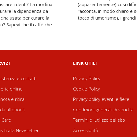
scare i denti? La morfina
te una collana di libri che
curare la dipendenza da
 parole (ma sempre con un
icina usata per curare la
tocco di umorismo), i grandi
o? Sapevi che il caffè che
RVIZI
LINK UTILI
istenza e contatti
Privacy Policy
reria online
Cookie Policy
nota e ritira
Privacy policy eventi e fiere
da all'ebook
Condizioni generali di vendita
t Card
Termini di utilizzo del sito
riviti alla Newsletter
Accessibilità