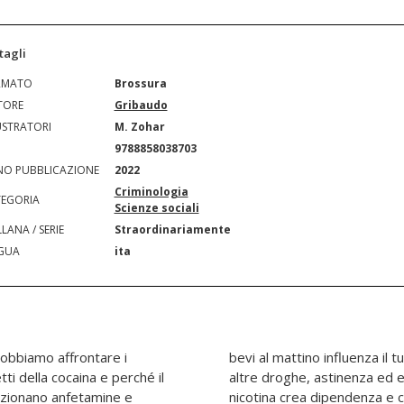
tagli
RMATO
Brossura
TORE
Gribaudo
USTRATORI
M. Zohar
N
9788858038703
O PUBBLICAZIONE
2022
Criminologia
EGORIA
Scienze sociali
LANA / SERIE
Straordinariamente
GUA
ita
obbiamo affrontare i
sattamente come fanno le
ti della cocaina e perché il
laterali compresi? Perché la
nzionano anfetamine e
 smettere di fumare è