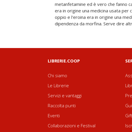
metanfetamine ed è vero che fanno ca
(apparentemente) così difficile? Finalmen
era in origine una medicina usata per 
racconta, in modo chiaro e senza giri di
oppio e l'eroina era in origine una med
dipendenza da morfina. Serve dire altr
LIBRERIE.COOP
SE
Chi siamo
Ass
Le Librerie
Lib
Servizi e vantaggi
Pre
Raccolta punti
Gui
Eventi
Gif
Collaborazioni e Festival
Isc