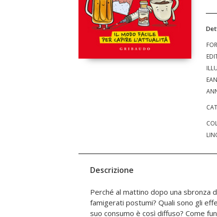
Det
FO
EDI
ILL
EA
ANN
CAT
COL
LIN
Descrizione
Perché al mattino dopo una sbronza d
bevi al mattino influenza il tuo cervello e
famigerati postumi? Quali sono gli effet
altre droghe, astinenza ed effetti col
suo consumo è così diffuso? Come fu
nicotina crea dipendenza e come mai