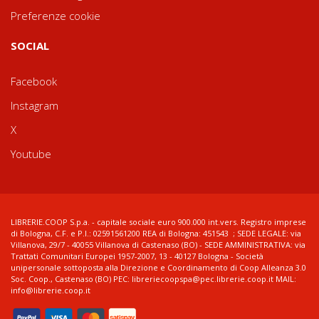
Preferenze cookie
SOCIAL
Facebook
Instagram
X
Youtube
LIBRERIE.COOP S.p.a. - capitale sociale euro 900.000 int.vers. Registro imprese
di Bologna, C.F. e P.I.: 02591561200 REA di Bologna: 451543 ; SEDE LEGALE: via
Villanova, 29/7 - 40055 Villanova di Castenaso (BO) - SEDE AMMINISTRATIVA: via
Trattati Comunitari Europei 1957-2007, 13 - 40127 Bologna - Società
unipersonale sottoposta alla Direzione e Coordinamento di Coop Alleanza 3.0
Soc. Coop., Castenaso (BO) PEC: libreriecoopspa@pec.librerie.coop.it MAIL:
info@librerie.coop.it