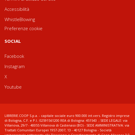
Accessibilità
WhistleBlowing
Preferenze cookie
SOCIAL
Facebook
Instagram
X
Youtube
LIBRERIE.COOP S.p.a. - capitale sociale euro 900.000 int.vers. Registro imprese
di Bologna, C.F. e P.I.: 02591561200 REA di Bologna: 451543 ; SEDE LEGALE: via
Villanova, 29/7 - 40055 Villanova di Castenaso (BO) - SEDE AMMINISTRATIVA: via
Trattati Comunitari Europei 1957-2007, 13 - 40127 Bologna - Società
unipersonale sottoposta alla Direzione e Coordinamento di Coop Alleanza 3.0