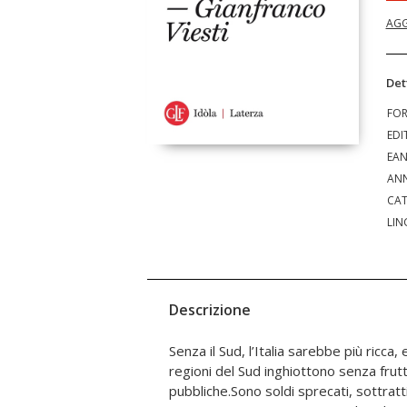
AGG
Det
FO
EDI
EA
ANN
CAT
LIN
Descrizione
Senza il Sud, l’Italia sarebbe più ricca
meridionali sono diversi dagli altri italia
regioni del Sud inghiottono senza frut
sono familisti, hanno storia e cultura
pubbliche.Sono soldi sprecati, sottratti
argomenti del teorema meridionale. C