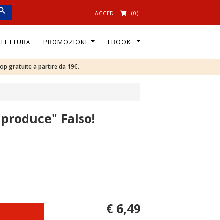
ACCEDI
(0)
I LETTURA
PROMOZIONI
EBOOK
oop gratuite a partire da 19€.
e produce" Falso!
€ 6,49