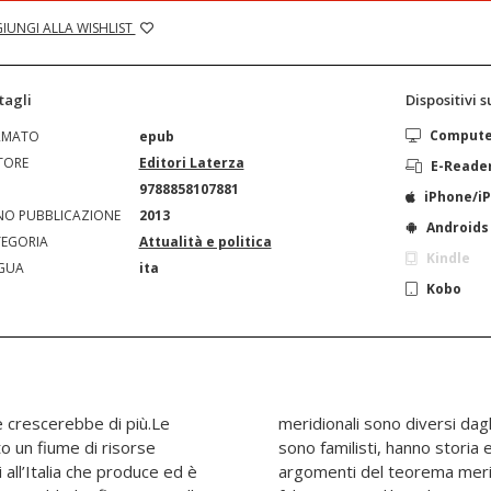
IUNGI ALLA WISHLIST
tagli
Dispositivi 
Comput
RMATO
epub
TORE
Editori Laterza
E-Reade
N
9788858107881
iPhone/i
O PUBBLICAZIONE
2013
Androids
EGORIA
Attualità e politica
Kindle
GUA
ita
Kobo
, e crescerebbe di più.Le
ni: non hanno senso civico,
to un fiume di risorse
 a sé.Questi sono gli
 all’Italia che produce ed è
he ha una sua logica. Ma è