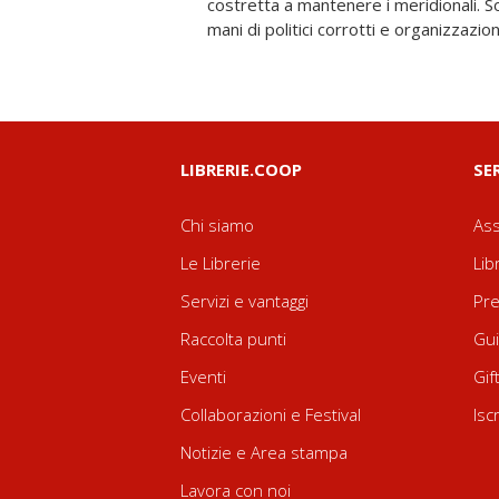
costretta a mantenere i meridionali. So
mani di politici corrotti e organizzazion
LIBRERIE.COOP
SE
Chi siamo
Ass
Le Librerie
Lib
Servizi e vantaggi
Pre
Raccolta punti
Gui
Eventi
Gif
Collaborazioni e Festival
Isc
Notizie e Area stampa
Lavora con noi