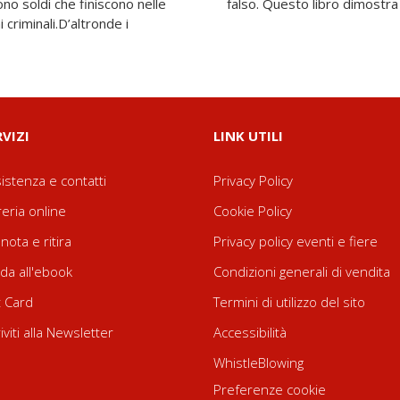
no soldi che finiscono nelle
falso. Questo libro dimostra
i criminali.D’altronde i
RVIZI
LINK UTILI
istenza e contatti
Privacy Policy
reria online
Cookie Policy
nota e ritira
Privacy policy eventi e fiere
da all'ebook
Condizioni generali di vendita
t Card
Termini di utilizzo del sito
riviti alla Newsletter
Accessibilità
WhistleBlowing
Preferenze cookie