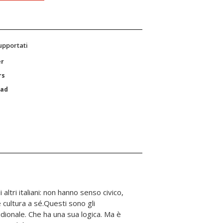
supportati
er
rs
Pad