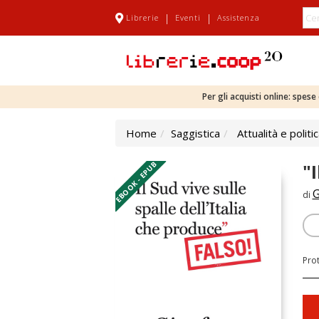
|
|
Librerie
Eventi
Assistenza
Per gli acquisti online: spes
Home
Saggistica
Attualità e politi
EBOOK - EPUB
"I
G
di
Pro