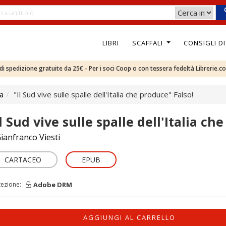
LIBRI
SCAFFALI
CONSIGLI D
e di spedizione gratuite da 25€ - Per i soci Coop o con tessera fedeltà Librerie.c
ca
"Il Sud vive sulle spalle dell'Italia che produce" Falso!
l Sud vive sulle spalle dell'Italia ch
ianfranco Viesti
CARTACEO
EPUB
Adobe DRM
tezione:
AGGIUNGI AL CARRELLO