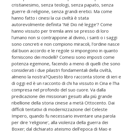
cristianesimo, senza teologi, senza papato, senza
guerre di religione, senza grandi eretici. Ma come
hanno fatto i cinesi la cui civiltà è stata
autorevolmente definita ‘Né Dio né legge'? Come
hanno vissuto per tremila anni se presso di loro
l'umano non si contrappone al divino, i santi o i saggi
sono concreti e non compiono miracoli, l'ordine nasce
dal buon accordo e le regole si impongono in quanto
forniscono dei modelli? Comesi sono imposti come
potenza egemone, facendo a meno di quelli che sono
considerati i due pilastri fondamentali della civiltà,
almeno la nostra?Questo libro racconta storie di ieri e
di oggi ed è un racconto di chi ha vissuto in Cina e l'ha
compresa nel profondo del suo cuore. Va dalla
predicazione dei missionari gesuiti alla più grande
ribellione della storia cinese a metà Ottocento. Dai
difficili tentativi di modernizzazione del Celeste
Impero, quando fu necessario inventare una parola
per dire ‘religione', alla violenza della guerra dei
Boxer; dal dichiarato ateismo dell'epoca di Mao e