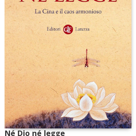
Né Dio né legge