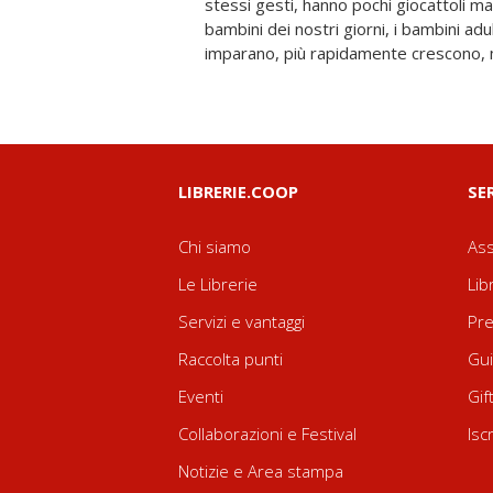
stessi gesti, hanno pochi giocattoli m
ed educare alla vita adulta. Perché
bambini dei nostri giorni, i bambini adult
scomparsa l'infanzia? Come sono e c
imparano, più rapidamente crescono,
LIBRERIE.COOP
SE
Chi siamo
Ass
Le Librerie
Lib
Servizi e vantaggi
Pre
Raccolta punti
Gui
Eventi
Gif
Collaborazioni e Festival
Isc
Notizie e Area stampa