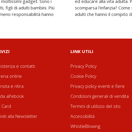
a moltissimi gadget. Sono i
 esistono i bambini ma è
i, figli di adulti bambini. Più
ome dovrebbero essere gli
 meno responsabilità hanno
adulti che hanno il compito di
RVIZI
LINK UTILI
istenza e contatti
Privacy Policy
reria online
Cookie Policy
nota e ritira
Privacy policy eventi e fiere
da all'ebook
Condizioni generali di vendita
t Card
Termini di utilizzo del sito
riviti alla Newsletter
Accessibilità
WhistleBlowing