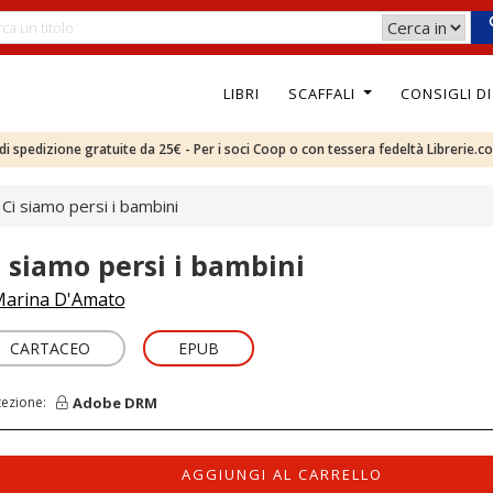
LIBRI
SCAFFALI
CONSIGLI D
e di spedizione gratuite da 25€ - Per i soci Coop o con tessera fedeltà Librerie.c
Ci siamo persi i bambini
i siamo persi i bambini
arina D'Amato
CARTACEO
EPUB
Adobe DRM
tezione:
AGGIUNGI AL CARRELLO