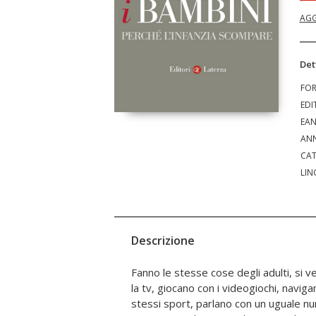
AGG
Det
FO
EDI
EA
ANN
CAT
LIN
Descrizione
Fanno le stesse cose degli adulti, si
coloro che se ne dovrebbero prendere 
la tv, giocano con i videogiochi, naviga
genitori preferiscono delegare alla scuo
stessi sport, parlano con un uguale nu
alle tecnologie, all'associazionismo, il 