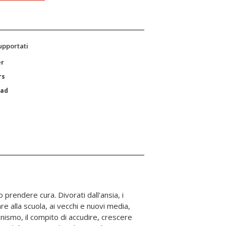
supportati
er
rs
Pad