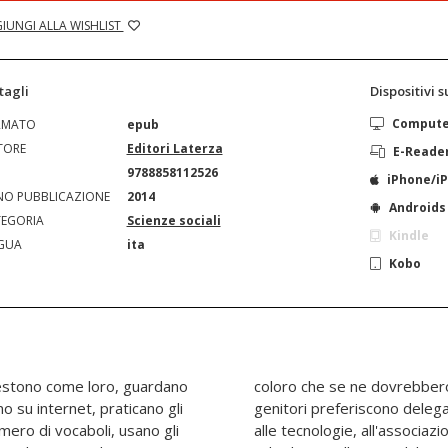
IUNGI ALLA WISHLIST
tagli
Dispositivi 
Comput
RMATO
epub
TORE
Editori Laterza
E-Reade
N
9788858112526
iPhone/i
O PUBBLICAZIONE
2014
Androids
EGORIA
Scienze sociali
Kindle
GUA
ita
Kobo
 vestono come loro, guardano
cura. Divorati dall'ansia, i
no su internet, praticano gli
la, ai vecchi e nuovi media,
mero di vocaboli, usano gli
compito di accudire, crescere