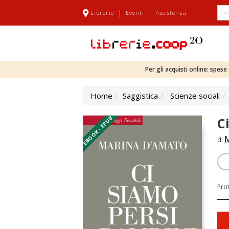
|
|
Librerie
Eventi
Assistenza
Per gli acquisti online: spes
Home
Saggistica
Scienze sociali
EBOOK - EPUB
C
M
di
Pro