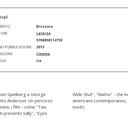
tagli
RMATO
Brossura
TORE
Laterza
N
9788858114759
O PUBBLICAZIONE
2015
EGORIA
Cinema
GUA
ita
ven Spielberg a George
uestioni chiave del cinema
e Wes Anderson. Un percorso
gli anni Sessanta ai giorni
isti, i film - come "Taxi
nostri.
 ti presento Sally", "Eyes