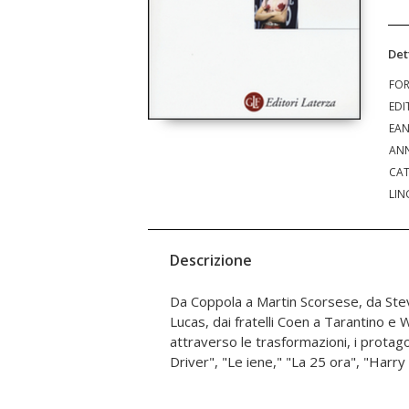
Det
FO
EDI
EA
ANN
CAT
LIN
Descrizione
Da Coppola a Martin Scorsese, da Ste
Wide Shut", "Matrix" - che individua le q
Lucas, dai fratelli Coen a Tarantino 
americano contemporaneo, dalla fine de
attraverso le trasformazioni, i protagon
Driver", "Le iene," "La 25 ora", "Harry