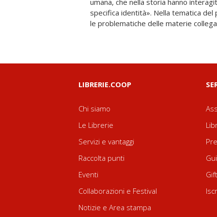
umana, che nella storia hanno interagi
in modo originale, come settore autono
specifica identità». Nella tematica del
le problematiche delle materie collega
LIBRERIE.COOP
SE
Chi siamo
Ass
Le Librerie
Lib
Servizi e vantaggi
Pre
Raccolta punti
Gui
Eventi
Gif
Collaborazioni e Festival
Isc
Notizie e Area stampa