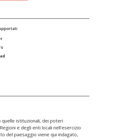
supportati
er
rs
Pad