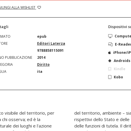
IUNGI ALLA WISHLIST
tagli
Dispositivi 
Comput
RMATO
epub
TORE
Editori Laterza
E-Reade
N
9788858115091
iPhone/i
O PUBBLICAZIONE
2014
Androids
EGORIA
Diritto
Kindle
GUA
ita
Kobo
o visibile del territorio, per
e istituzionali, dei poteri
 chi osserva; ed è la
enti locali nell'esercizio
aturale dei luoghi e l'azione
paesaggio viene qui indagato,