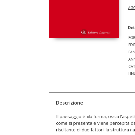
AGG
Det
FO
EDI
EA
ANN
CAT
LIN
Descrizione
Il paesaggio è «la forma, ossia l'aspett
del territorio, ambiente – sia quell
come si presenta e viene percepita da
rispettivi dello Stato e delle Regioni e degli 
risultante di due fattori: la struttura n
delle funzioni di tutela. Il diritto del 