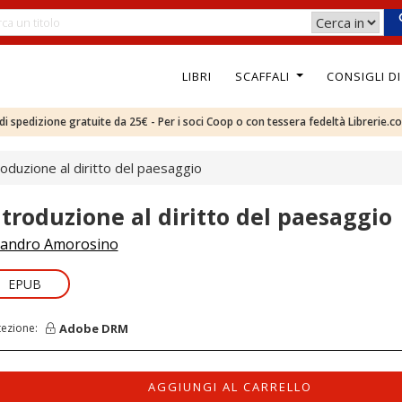
LIBRI
SCAFFALI
CONSIGLI D
e di spedizione gratuite da 25€ - Per i soci Coop o con tessera fedeltà Librerie.c
roduzione al diritto del paesaggio
ntroduzione al diritto del paesaggio
andro Amorosino
EPUB
Adobe DRM
tezione:
AGGIUNGI AL CARRELLO