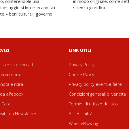
to, conferendole una
mo e peculiare della
 paesaggio si intersecano sia
scienza giuridica.
te – beni culturali, governo
RVIZI
LINK UTILI
istenza e contatti
Privacy Policy
reria online
Cookie Policy
nota e ritira
Privacy policy eventi e fiere
da all'ebook
Condizioni generali di vendita
t Card
Termini di utilizzo del sito
riviti alla Newsletter
Accessibilità
WhistleBlowing