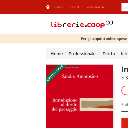
|
|
Librerie
Eventi
Assistenza
Per gli acquisti online: spes
Home
Professionale
Diritto
Int
EBOOK - EPUB
I
S
di
Pro