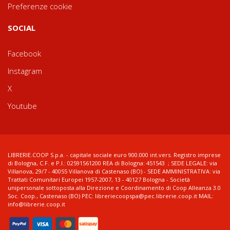
Preferenze cookie
SOCIAL
Facebook
Instagram
X
Youtube
LIBRERIE.COOP S.p.a. - capitale sociale euro 900.000 int.vers. Registro imprese
di Bologna, C.F. e P.I.: 02591561200 REA di Bologna: 451543 ; SEDE LEGALE: via
Villanova, 29/7 - 40055 Villanova di Castenaso (BO) - SEDE AMMINISTRATIVA: via
Trattati Comunitari Europei 1957-2007, 13 - 40127 Bologna - Società
unipersonale sottoposta alla Direzione e Coordinamento di Coop Alleanza 3.0
Soc. Coop., Castenaso (BO) PEC: libreriecoopspa@pec.librerie.coop.it MAIL:
info@librerie.coop.it