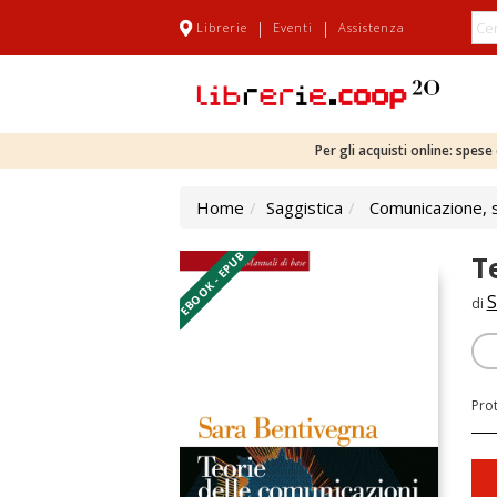
|
|
Librerie
Eventi
Assistenza
Per gli acquisti online: spes
Home
Saggistica
Comunicazione, sc
EBOOK - EPUB
T
S
di
Pro