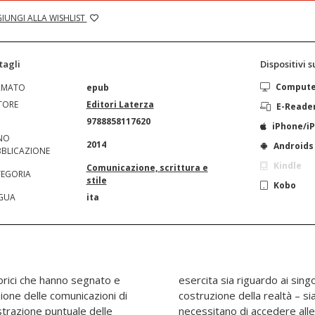
IUNGI ALLA WISHLIST
tagli
Dispositivi 
Comput
RMATO
epub
TORE
Editori Laterza
E-Reade
N
9788858117620
iPhone/i
NO
2014
Androids
BLICAZIONE
Kindle
Comunicazione, scrittura e
EGORIA
stile
Kobo
GUA
ita
eorici che hanno segnato e
ividui – nei processi di
ione delle comunicazioni di
etto ad altri sistemi che
strazione puntuale delle
del sistema mediale per