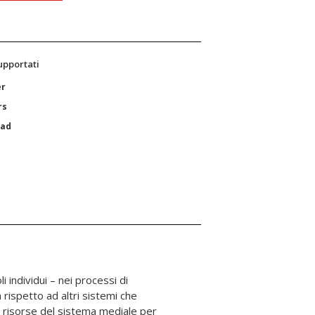
supportati
er
rs
Pad