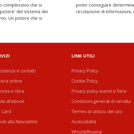
ro complessivo che si
bilità, pubblicizzazione,
‘potere’ del sistema dei
circolazione di informazioni, e
amo. Un potere che si
RVIZI
LINK UTILI
istenza e contatti
Privacy Policy
reria online
Cookie Policy
nota e ritira
Privacy policy eventi e fiere
da all'ebook
Condizioni generali di vendita
t Card
Termini di utilizzo del sito
riviti alla Newsletter
Accessibilità
WhistleBlowing