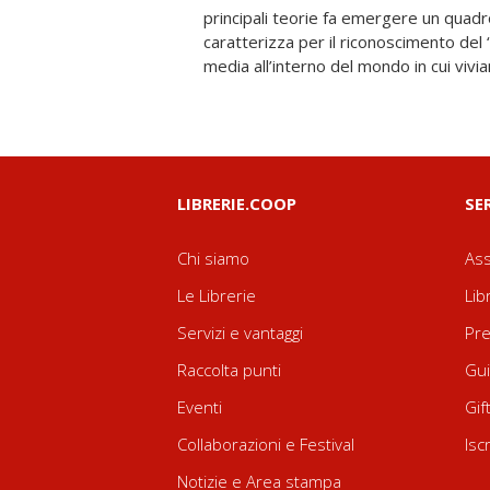
principali teorie fa emergere un quad
poter conseguire determinati obiettivi (visi
caratterizza per il riconoscimento del 
media all’interno del mondo in cui vivi
LIBRERIE.COOP
SE
Chi siamo
Ass
Le Librerie
Lib
Servizi e vantaggi
Pre
Raccolta punti
Gui
Eventi
Gif
Collaborazioni e Festival
Isc
Notizie e Area stampa