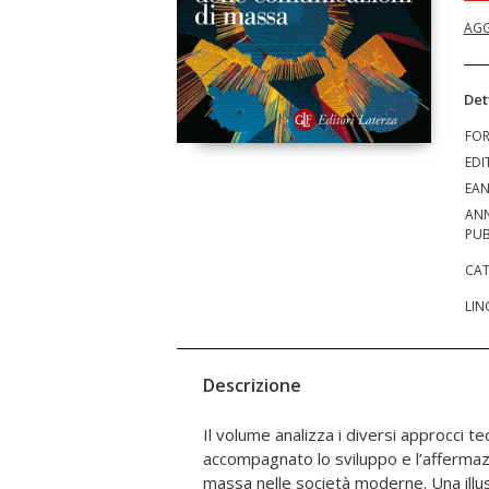
AGG
Det
FO
EDI
EA
AN
PUB
CAT
LIN
Descrizione
Il volume analizza i diversi approcci t
esercita sia riguardo ai singoli ind
accompagnato lo sviluppo e l’affermaz
costruzione della realtà – sia risp
massa nelle società moderne. Una illu
necessitano di accedere alle risorse 