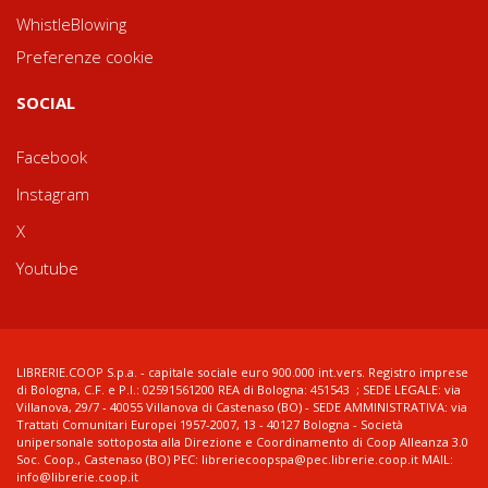
WhistleBlowing
Preferenze cookie
SOCIAL
Facebook
Instagram
X
Youtube
LIBRERIE.COOP S.p.a. - capitale sociale euro 900.000 int.vers. Registro imprese
di Bologna, C.F. e P.I.: 02591561200 REA di Bologna: 451543 ; SEDE LEGALE: via
Villanova, 29/7 - 40055 Villanova di Castenaso (BO) - SEDE AMMINISTRATIVA: via
Trattati Comunitari Europei 1957-2007, 13 - 40127 Bologna - Società
unipersonale sottoposta alla Direzione e Coordinamento di Coop Alleanza 3.0
Soc. Coop., Castenaso (BO) PEC: libreriecoopspa@pec.librerie.coop.it MAIL:
info@librerie.coop.it