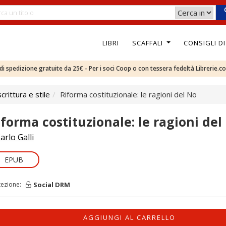
LIBRI
SCAFFALI
CONSIGLI D
e di spedizione gratuite da 25€ - Per i soci Coop o con tessera fedeltà Librerie.c
rittura e stile
Riforma costituzionale: le ragioni del No
iforma costituzionale: le ragioni del
arlo Galli
EPUB
Social DRM
tezione:
AGGIUNGI AL CARRELLO