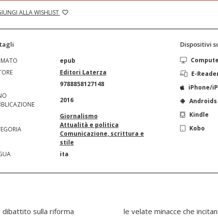
IUNGI ALLA WISHLIST
tagli
Dispositivi 
Comput
RMATO
epub
TORE
Editori Laterza
E-Reade
N
9788858127148
iPhone/i
NO
2016
Androids
BLICAZIONE
Kindle
Giornalismo
Attualità e politica
Kobo
EGORIA
Comunicazione, scrittura e
stile
GUA
ita
dibattito sulla riforma
iare entusiasti il futuro