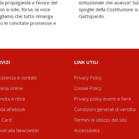
 la propaganda a favore del
de dramma inscenato sulle
on si ode, forse, la voce
 l'insegna araldica del
vogliamo che tutto rimanga
Gattopardo.
ro le concitate promesse e
RVIZI
LINK UTILI
istenza e contatti
Privacy Policy
reria online
Cookie Policy
nota e ritira
Privacy policy eventi e fiere
da all'ebook
Condizioni generali di vendita
t Card
Termini di utilizzo del sito
riviti alla Newsletter
Accessibilità