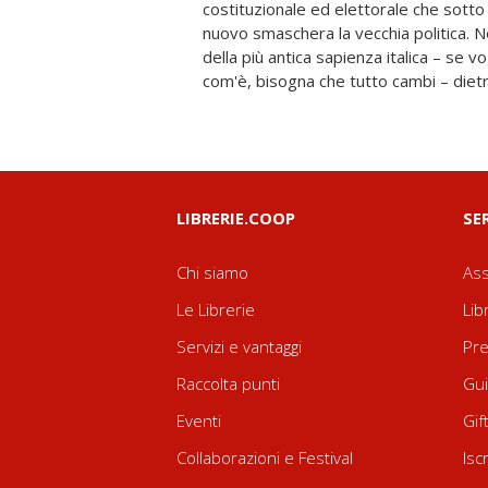
costituzionale ed elettorale che sotto
istituzionale che avanza? Sul gran
nuovo smaschera la vecchia politica. N
spoglie della Costituzione si staglia
della più antica sapienza italica – se 
com'è, bisogna che tutto cambi – diet
LIBRERIE.COOP
SE
Chi siamo
Ass
Le Librerie
Lib
Servizi e vantaggi
Pre
Raccolta punti
Gui
Eventi
Gif
Collaborazioni e Festival
Isc