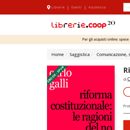
|
|
Librerie
Eventi
Assistenza
Per gli acquisti online: spes
Home
Saggistica
Comunicazione, sc
EBOOK - EPUB
R
C
di
Pro