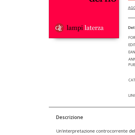
AGG
Det
FO
EDI
EA
AN
PUB
CAT
LIN
Descrizione
Un'interpretazione controcorrente del 
le velate minacce che incitano ad abbracc