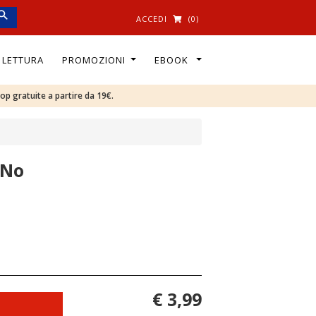
ACCEDI
(0)
I LETTURA
PROMOZIONI
EBOOK
oop gratuite a partire da 19€.
 No
€ 3,99