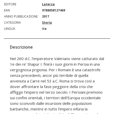
EDITORE
Laterza
EAN
9788858127469
ANNO PUBBLICAZIONE
2017
CATEGORIA
Storia
LINGUA
ita
Descrizione
Nel 260 d.C. l'imperatore Valeriano viene catturato dal
're dei re' Shapur I: finirà i suoi giorni in Persia in una
vergognosa prigionia. Per i Romani è una catastrofe
senza precedenti, ancor più terribile di quella
avvenuta a Carre nel 53 a.C. Roma si trova così a
dover affrontare la fase peggiore della crisi che
affligge l'impero nel terzo secolo. I Persiani premono
sui confini orientali, i territori dell'Europa occidentale
sono sconvolti dalle incursioni delle popolazioni
barbariche, mentre in tutto l'impero infuria la