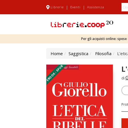
|
|
Librerie
Eventi
Assistenza
Per gli acquisti online: spes
Home
Saggistica
Filosofia
L'etic
EBOOK - EPUB
L'
G
di
Pro