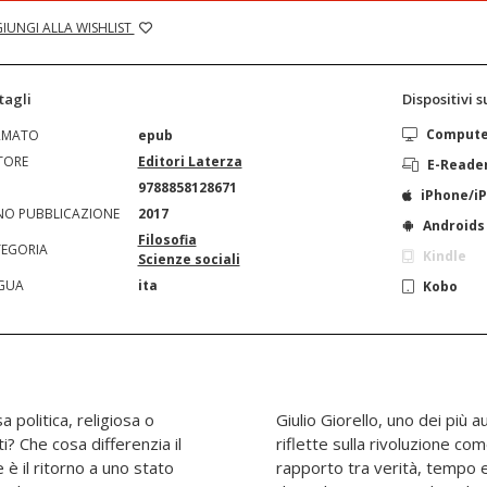
IUNGI ALLA WISHLIST
tagli
Dispositivi 
Comput
RMATO
epub
TORE
Editori Laterza
E-Reade
N
9788858128671
iPhone/i
O PUBBLICAZIONE
2017
Androids
Filosofia
EGORIA
Kindle
Scienze sociali
GUA
ita
Kobo
a politica, religiosa o
Giulio Giorello, uno dei più au
ti? Che cosa differenzia il
riflette sulla rivoluzione co
e è il ritorno a uno stato
rapporto tra verità, tempo e