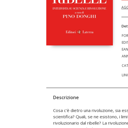
AGG
Det
FO
EDI
EA
ANN
CAT
LIN
Descrizione
Cosa c'è dietro una rivoluzione, sia ess
scientifica? Quali, se ne esistono, i limi
rivoluzionario dal ribelle? La rivoluzion