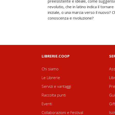
preesistente e ideale, come suggeris
revolutio, che in latino indica il tornar
iniziale, o una marcia verso il nuovo? C
conoscenza e rivoluzione?
LIBRERIE.COOP
SE
Chi siamo
Ass
Le Librerie
Lib
Servizi e vantaggi
Pre
Raccolta punti
Gui
Eventi
Gif
Collaborazioni e Festival
Isc