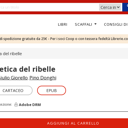
LIBRI
SCAFFALI
CONSIGLI D
e di spedizione gratuite da 25€ - Per i soci Coop o con tessera fedeltà Librerie.c
a del ribelle
etica del ribelle
iulio Giorello
Pino Donghi
,
CARTACEO
EPUB
Adobe DRM
tezione:
AGGIUNGI AL CARRELLO