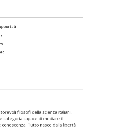
supportati
er
rs
Pad
torevoli filosofi della scienza italiani,
me categoria capace di mediare il
 conoscenza. Tutto nasce dalla libertà