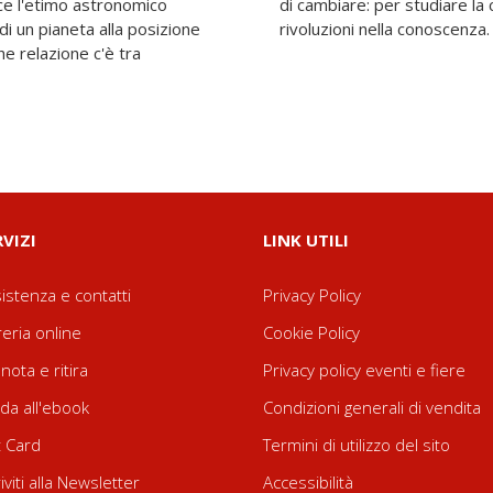
ce l'etimo astronomico
di cambiare: per studiare la
e di un pianeta alla posizione
rivoluzioni nella conoscenza.
he relazione c'è tra
RVIZI
LINK UTILI
istenza e contatti
Privacy Policy
reria online
Cookie Policy
nota e ritira
Privacy policy eventi e fiere
da all'ebook
Condizioni generali di vendita
t Card
Termini di utilizzo del sito
riviti alla Newsletter
Accessibilità