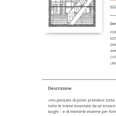
AGG
Det
FO
EDI
EA
ANN
CAT
LIN
Descrizione
«Ho pensato di poter prendere tutte l
tutte le trame inventate da un essere 
luoghi – e di metterle insieme per fo