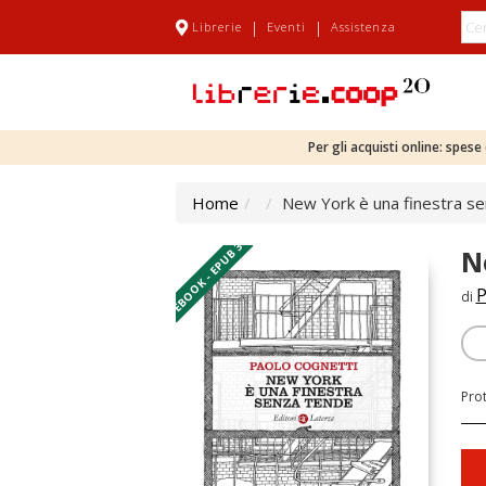
|
|
Librerie
Eventi
Assistenza
Per gli acquisti online: spes
Home
New York è una finestra s
EBOOK - EPUB 3
N
P
di
Pro