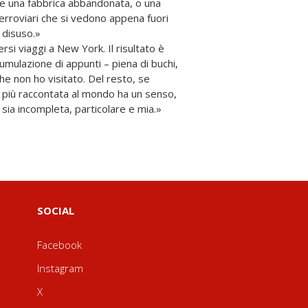
 una fabbrica abbandonata, o una
i ferroviari che si vedono appena fuori
n disuso.»
rsi viaggi a New York. Il risultato è
mulazione di appunti – piena di buchi,
che non ho visitato. Del resto, se
tà più raccontata al mondo ha un senso,
 sia incompleta, particolare e mia.»
SOCIAL
Facebook
Instagram
X