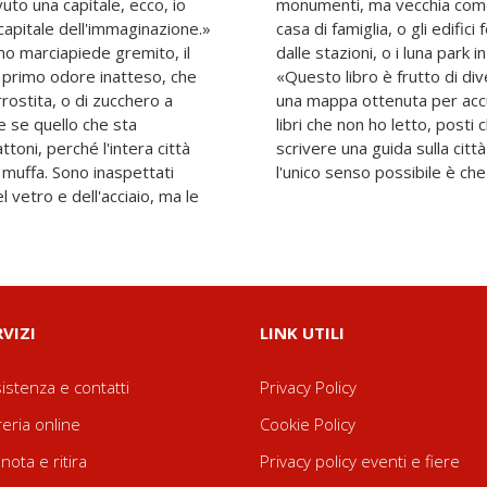
to una capitale, ecco, io
monumenti, ma vecchia come
 capitale dell'immaginazione.»
casa di famiglia, o gli edific
imo marciapiede gremito, il
dalle stazioni, o i luna park i
Il primo odore inatteso, che
«Questo libro è frutto di dive
rostita, o di zucchero a
una mappa ottenuta per accu
e se quello che sta
libri che non ho letto, posti 
oni, perché l'intera città
scrivere una guida sulla cit
 muffa. Sono inaspettati
l'unico senso possibile è che
l vetro e dell'acciaio, ma le
RVIZI
LINK UTILI
istenza e contatti
Privacy Policy
reria online
Cookie Policy
nota e ritira
Privacy policy eventi e fiere