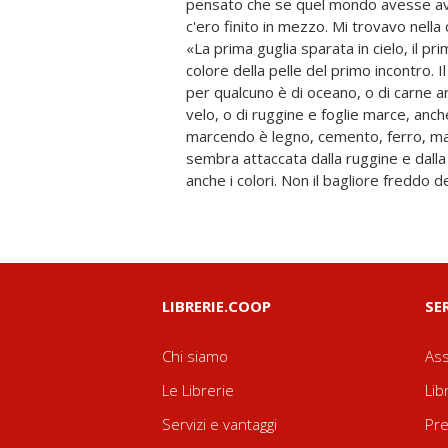
pensato che se quel mondo avesse avu
c'ero finito in mezzo. Mi trovavo nella
«La prima guglia sparata in cielo, il pr
colore della pelle del primo incontro. 
per qualcuno è di oceano, o di carne ar
velo, o di ruggine e foglie marce, anch
marcendo è legno, cemento, ferro, matt
sembra attaccata dalla ruggine e dalla
anche i colori. Non il bagliore freddo de
LIBRERIE.COOP
SE
Chi siamo
Ass
Le Librerie
Lib
Servizi e vantaggi
Pre