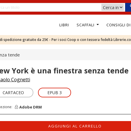
LIBRI
SCAFFALI
CONSIGLI D
e di spedizione gratuite da 25€ - Per i soci Coop o con tessera fedeltà Librerie.c
enza tende
ew York è una finestra senza tende
aolo Cognetti
CARTACEO
EPUB 3
Adobe DRM
tezione:
AGGIUNGI AL CARRELLO