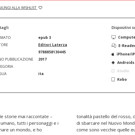
IUNGI ALLA WISHLIST
tagli
Dispositivi 
Comput
RMATO
epub 3
TORE
Editori Laterza
E-Reade
N
9788858130445
iPhone/i
O PUBBLICAZIONE
2017
Androids
EGORIA
Kindle
GUA
ita
Kobo
e storie mai raccontate –
tonalità pastello del rosso, 
umano, tutti i personaggi e i
di sbarcare nel Nuovo Mondo
rmare un mondo, e ho
come sono vecchie quelle e