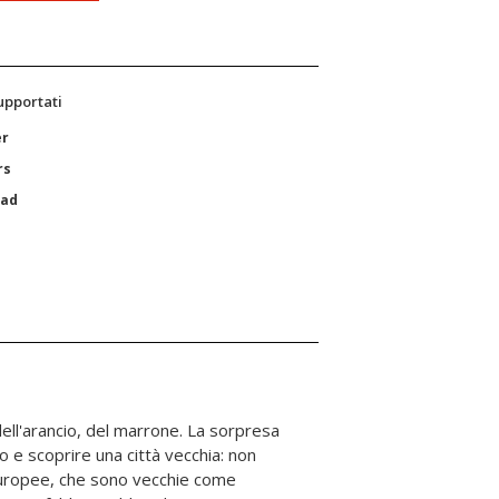
supportati
er
rs
Pad
dell'arancio, del marrone. La sorpresa
 e scoprire una città vecchia: non
uropee, che sono vecchie come