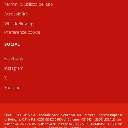
Termini di utilizzo del sito
Accessibilità
WhistleBlowing
Preferenze cookie
SOCIAL
Facebook
Instagram
X
Youtube
LIBRERIE.COOP S.p.a. - capitale sociale euro 900.000 int.vers. Registro imprese
di Bologna, C.F. e P.I.: 02591561200 REA di Bologna: 451543 ; SEDE LEGALE: via
Villanova, 29/7 - 40055 Villanova di Castenaso (BO) - SEDE AMMINISTRATIVA: via