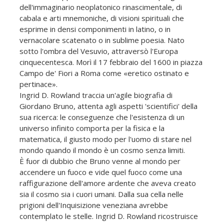
dell'immaginario neoplatonico rinascimentale, di
cabala e arti mnemoniche, di visioni spirituali che
esprime in densi componimenti in latino, o in
vernacolare scatenato o in sublime poesia. Nato
sotto l'ombra del Vesuvio, attraversò l'Europa
cinquecentesca. Morì il 17 febbraio del 1600 in piazza
Campo de' Fiori a Roma come «eretico ostinato e
pertinace».
Ingrid D. Rowland traccia un'agile biografia di
Giordano Bruno, attenta agli aspetti 'scientifici' della
sua ricerca: le conseguenze che l'esistenza di un
universo infinito comporta per la fisica e la
matematica, il giusto modo per l'uomo di stare nel
mondo quando il mondo è un cosmo senza limiti.
È fuor di dubbio che Bruno venne al mondo per
accendere un fuoco e vide quel fuoco come una
raffigurazione dell'amore ardente che aveva creato
sia il cosmo sia i cuori umani. Dalla sua cella nelle
prigioni dell'Inquisizione veneziana avrebbe
contemplato le stelle. Ingrid D. Rowland ricostruisce