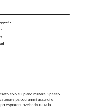
supportati
er
rs
Pad
sato solo sul piano militare. Spesso
scatenare psicodrammi assurdi o
pri espiatori, rivelando tutta la