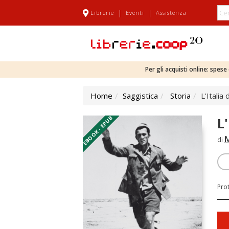
|
|
Librerie
Eventi
Assistenza
Per gli acquisti online: spes
Home
Saggistica
Storia
L'Italia
EBOOK - EPUB
L'
M
di
Pro