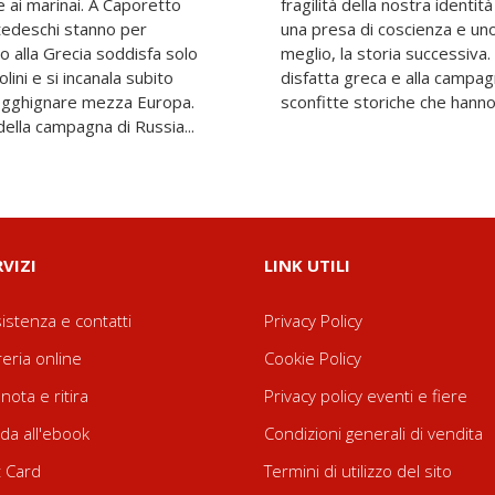
e ai marinai. A Caporetto
fragilità della nostra ident
tedeschi stanno per
una presa di coscienza e uno
o alla Grecia soddisfa solo
meglio, la storia successiva.
ini e si incanala subito
disfatta greca e alla campag
sogghignare mezza Europa.
sconfitte storiche che hanno c
ella campagna di Russia...
RVIZI
LINK UTILI
istenza e contatti
Privacy Policy
reria online
Cookie Policy
nota e ritira
Privacy policy eventi e fiere
da all'ebook
Condizioni generali di vendita
t Card
Termini di utilizzo del sito