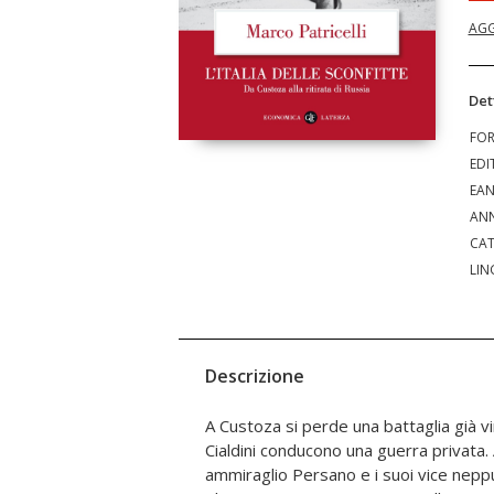
AGG
Det
FO
EDI
EA
ANN
CAT
LIN
Descrizione
A Custoza si perde una battaglia già 
Cialdini conducono una guerra privata. 
ammiraglio Persano e i suoi vice neppur