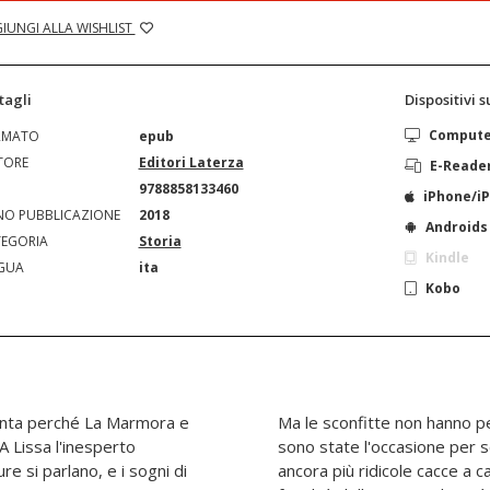
IUNGI ALLA WISHLIST
tagli
Dispositivi 
Comput
RMATO
epub
TORE
Editori Laterza
E-Reade
N
9788858133460
iPhone/i
O PUBBLICAZIONE
2018
Androids
EGORIA
Storia
Kindle
GUA
ita
Kobo
vinta perché La Marmora e
Ma le sconfitte non hanno pe
A Lissa l'inesperto
sono state l'occasione per 
e si parlano, e i sogni di
ancora più ridicole cacce a ca