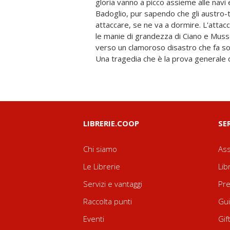
gloria vanno a picco assieme alle navi 
Badoglio, pur sapendo che gli austro-
attaccare, se ne va a dormire. L'attacc
le manie di grandezza di Ciano e Mussol
verso un clamoroso disastro che fa 
Una tragedia che è la prova generale d
LIBRERIE.COOP
SE
Chi siamo
Ass
Le Librerie
Lib
Servizi e vantaggi
Pre
Raccolta punti
Gui
Eventi
Gif