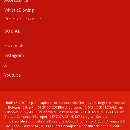
WhistleBlowing
Preferenze cookie
SOCIAL
Facebook
Instagram
X
Youtube
LIBRERIE.COOP S.p.a. - capitale sociale euro 900.000 int.vers. Registro imprese
di Bologna, C.F. e P.I.: 02591561200 REA di Bologna: 451543 ; SEDE LEGALE: via
Villanova, 29/7 - 40055 Villanova di Castenaso (BO) - SEDE AMMINISTRATIVA: via
Trattati Comunitari Europei 1957-2007, 13 - 40127 Bologna - Società
unipersonale sottoposta alla Direzione e Coordinamento di Coop Alleanza 3.0
Soc. Coop., Castenaso (BO) PEC: libreriecoopspa@pec.librerie.coop.it MAIL: