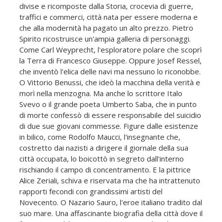
divise e ricomposte dalla Storia, crocevia di guerre,
traffici e commerci, città nata per essere moderna e
che alla modernità ha pagato un alto prezzo. Pietro
Spirito ricostruisce un'ampia galleria di personaggi.
Come Carl Weyprecht, l'esploratore polare che scoprì
la Terra di Francesco Giuseppe. Oppure Josef Ressel,
che inventò l'elica delle navi ma nessuno lo riconobbe.
O Vittorio Benussi, che ideò la macchina della verità e
morì nella menzogna. Ma anche lo scrittore Italo
Svevo o il grande poeta Umberto Saba, che in punto
di morte confessò di essere responsabile del suicidio
di due sue giovani commesse. Figure dalle esistenze
in bilico, come Rodolfo Maucci, l'insegnante che,
costretto dai nazisti a dirigere il giornale della sua
città occupata, lo boicottò in segreto dall'interno
rischiando il campo di concentramento. E la pittrice
Alice Zeriali, schiva e riservata ma che ha intrattenuto
rapporti fecondi con grandissimi artisti del
Novecento. O Nazario Sauro, l'eroe italiano tradito dal
suo mare. Una affascinante biografia della città dove il