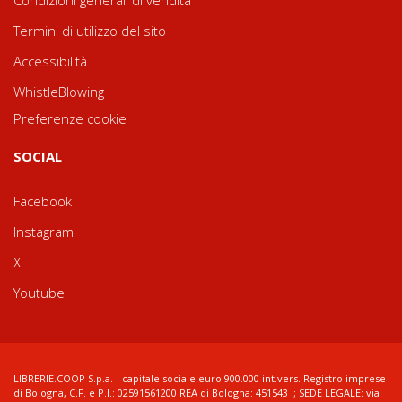
Condizioni generali di vendita
Termini di utilizzo del sito
Accessibilità
WhistleBlowing
Preferenze cookie
SOCIAL
Facebook
Instagram
X
Youtube
LIBRERIE.COOP S.p.a. - capitale sociale euro 900.000 int.vers. Registro imprese
di Bologna, C.F. e P.I.: 02591561200 REA di Bologna: 451543 ; SEDE LEGALE: via