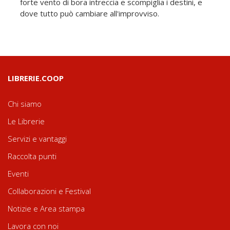
forte vento di bora intreccia e scompiglia i destini, e
dove tutto può cambiare all'improvviso.
LIBRERIE.COOP
Chi siamo
Le Librerie
Servizi e vantaggi
Raccolta punti
Eventi
Collaborazioni e Festival
Notizie e Area stampa
Lavora con noi