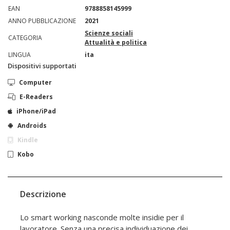
EAN
9788858145999
ANNO PUBBLICAZIONE
2021
Scienze sociali
CATEGORIA
Attualità e politica
LINGUA
ita
Dispositivi supportati
Computer
E-Readers
iPhone/iPad
Androids
Kindle
Kobo
Descrizione
Lo smart working nasconde molte insidie per il
lavoratore. Senza una precisa individuazione dei