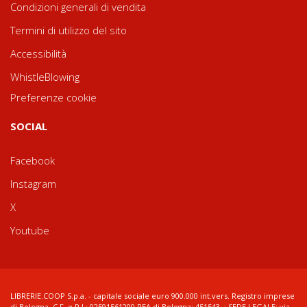
Condizioni generali di vendita
Termini di utilizzo del sito
Accessibilità
WhistleBlowing
Preferenze cookie
SOCIAL
Facebook
Instagram
X
Youtube
LIBRERIE.COOP S.p.a. - capitale sociale euro 900.000 int.vers. Registro imprese
di Bologna, C.F. e P.I.: 02591561200 REA di Bologna: 451543 ; SEDE LEGALE: via