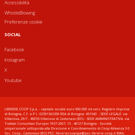
Accessibilità
WhistleBlowing
Preferenze cookie
SOCIAL
Facebook
Instagram
X
Youtube
LIBRERIE.COOP S.p.a. - capitale sociale euro 900.000 int.vers. Registro imprese
di Bologna, C.F. e P.I.: 02591561200 REA di Bologna: 451543 ; SEDE LEGALE: via
Villanova, 29/7 - 40055 Villanova di Castenaso (BO) - SEDE AMMINISTRATIVA: via
Trattati Comunitari Europei 1957-2007, 13 - 40127 Bologna - Società
unipersonale sottoposta alla Direzione e Coordinamento di Coop Alleanza 3.0
Soc. Coop., Castenaso (BO) PEC: libreriecoopspa@pec.librerie.coop.it MAIL: