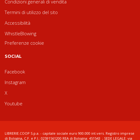
Condizioni generali di vendita
Termini di utilizzo del sito
Accessibilità
WhistleBlowing
Preferenze cookie
SOCIAL
Facebook
Instagram
X
Youtube
LIBRERIE.COOP S.p.a. - capitale sociale euro 900.000 int.vers. Registro imprese
di Bologna, C.F. e P.I.: 02591561200 REA di Bologna: 451543 ; SEDE LEGALE: via