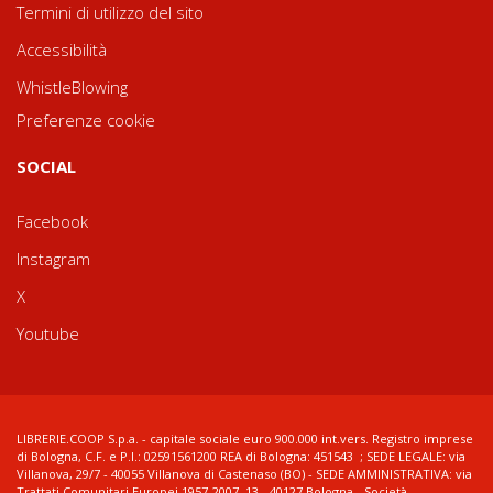
Termini di utilizzo del sito
Accessibilità
WhistleBlowing
Preferenze cookie
SOCIAL
Facebook
Instagram
X
Youtube
LIBRERIE.COOP S.p.a. - capitale sociale euro 900.000 int.vers. Registro imprese
di Bologna, C.F. e P.I.: 02591561200 REA di Bologna: 451543 ; SEDE LEGALE: via
Villanova, 29/7 - 40055 Villanova di Castenaso (BO) - SEDE AMMINISTRATIVA: via
Trattati Comunitari Europei 1957-2007, 13 - 40127 Bologna - Società