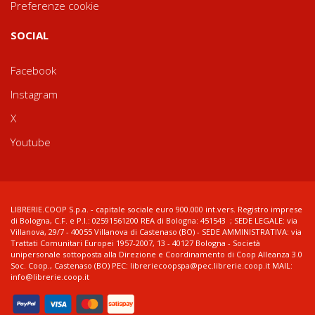
Preferenze cookie
SOCIAL
Facebook
Instagram
X
Youtube
LIBRERIE.COOP S.p.a. - capitale sociale euro 900.000 int.vers. Registro imprese
di Bologna, C.F. e P.I.: 02591561200 REA di Bologna: 451543 ; SEDE LEGALE: via
Villanova, 29/7 - 40055 Villanova di Castenaso (BO) - SEDE AMMINISTRATIVA: via
Trattati Comunitari Europei 1957-2007, 13 - 40127 Bologna - Società
unipersonale sottoposta alla Direzione e Coordinamento di Coop Alleanza 3.0
Soc. Coop., Castenaso (BO) PEC: libreriecoopspa@pec.librerie.coop.it MAIL:
info@librerie.coop.it