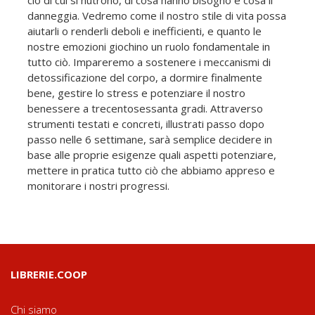
ciò di cui si nutrono, di cosa hanno bisogno e cosa li
danneggia. Vedremo come il nostro stile di vita possa
aiutarli o renderli deboli e inefficienti, e quanto le
nostre emozioni giochino un ruolo fondamentale in
tutto ciò. Impareremo a sostenere i meccanismi di
detossificazione del corpo, a dormire finalmente
bene, gestire lo stress e potenziare il nostro
benessere a trecentosessanta gradi. Attraverso
strumenti testati e concreti, illustrati passo dopo
passo nelle 6 settimane, sarà semplice decidere in
base alle proprie esigenze quali aspetti potenziare,
mettere in pratica tutto ciò che abbiamo appreso e
monitorare i nostri progressi.
LIBRERIE.COOP
Chi siamo