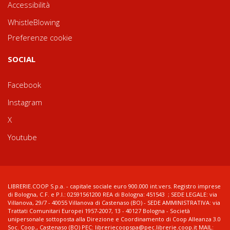
Accessibilità
WhistleBlowing
Preferenze cookie
SOCIAL
Facebook
Instagram
X
Youtube
LIBRERIE.COOP S.p.a. - capitale sociale euro 900.000 int.vers. Registro imprese
di Bologna, C.F. e P.I.: 02591561200 REA di Bologna: 451543 ; SEDE LEGALE: via
Villanova, 29/7 - 40055 Villanova di Castenaso (BO) - SEDE AMMINISTRATIVA: via
Trattati Comunitari Europei 1957-2007, 13 - 40127 Bologna - Società
unipersonale sottoposta alla Direzione e Coordinamento di Coop Alleanza 3.0
Soc. Coop., Castenaso (BO) PEC: libreriecoopspa@pec.librerie.coop.it MAIL: