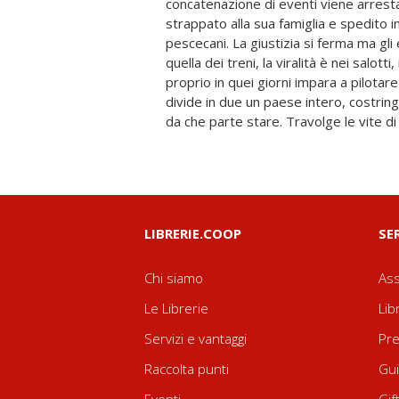
concatenazione di eventi viene arrest
delle scienze permette poi di conqui
strappato alla sua famiglia e spedito in
parata di ciarlatani. E sarà proprio per c
pescecani. La giustizia si ferma ma gli 
scienziati e artisti si accorgeranno pe
quella dei treni, la viralità è nei salot
cambiare il mondo. Per tutti loro, fu
proprio in quei giorni impara a pilotare 
Nobel, quella formidabile crisi r
divide in due un paese intero, costrin
da che parte stare. Travolge le vite di
LIBRERIE.COOP
SE
Chi siamo
Ass
Le Librerie
Lib
Servizi e vantaggi
Pre
Raccolta punti
Gui