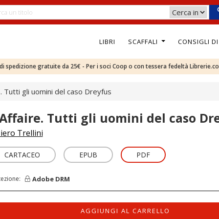
LIBRI
SCAFFALI
CONSIGLI D
e di spedizione gratuite da 25€ - Per i soci Coop o con tessera fedeltà Librerie.c
e. Tutti gli uomini del caso Dreyfus
'Affaire. Tutti gli uomini del caso Dr
iero Trellini
CARTACEO
EPUB
PDF
Adobe DRM
tezione:
AGGIUNGI AL CARRELLO