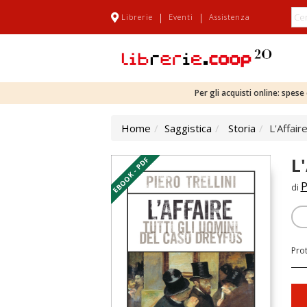
|
|
Librerie
Eventi
Assistenza
Per gli acquisti online: spes
Home
Saggistica
Storia
L'Affair
L
EBOOK - PDF
P
di
Pro