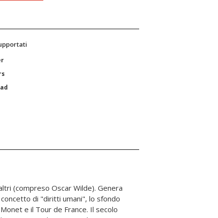
supportati
er
rs
Pad