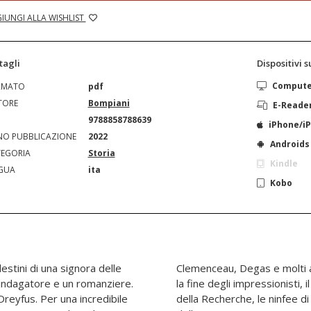
IUNGI ALLA WISHLIST
tagli
Dispositivi 
Comput
RMATO
pdf
TORE
Bompiani
E-Reade
N
9788858788639
iPhone/i
O PUBBLICAZIONE
2022
Androids
EGORIA
Storia
Kindle
GUA
ita
Kobo
destini di una signora delle
ti altri (compreso Oscar Wilde). Genera
n indagatore e un romanziere.
o di "diritti umani", lo sfondo
 Dreyfus. Per una incredibile
il Tour de France. Il secolo