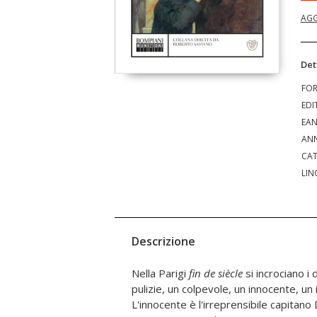
AGG
Det
FO
EDI
EA
ANN
CAT
LIN
Descrizione
Nella Parigi
fin de siècle
si incrociano i 
Clemenceau, Degas e mol
pulizie, un colpevole, un innocente, u
la fine degli impressionisti, il concett
L'innocente è l'irreprensibile capitano
della Recherche, le ninfee di Monet e 