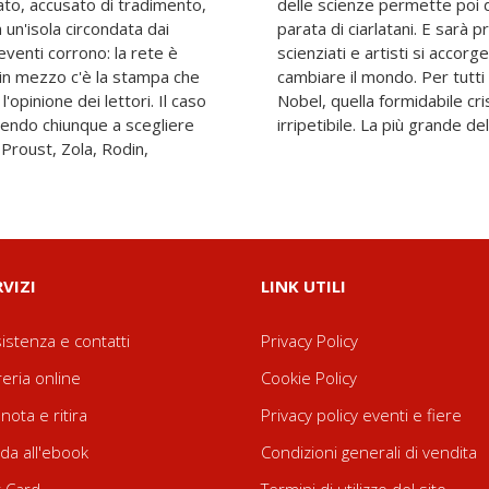
ato, accusato di tradimento,
stare la scena anche a una
 un'isola circondata dai
ontrastarli che scrittori,
eventi corrono: la rete è
r la prima volta di poter
ti, in mezzo c'è la stampa che
turi primi ministri e premi
l'opinione dei lettori. Il caso
appresenterà una stagione
gendo chiunque a scegliere
irripetibile. La più grande del
 Proust, Zola, Rodin,
RVIZI
LINK UTILI
istenza e contatti
Privacy Policy
reria online
Cookie Policy
nota e ritira
Privacy policy eventi e fiere
da all'ebook
Condizioni generali di vendita