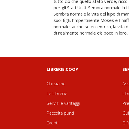
tutto ciò che quello stato verde, ricc
vincitore del National Book Award,
per gli Stati Uniti. Sembra normale la 
Wapshot è uno dei massimi romanzi amer
Sembra normale la vita del lupo di m
grande storia familiare, comica e tragi
suoi figli, l’impertinente Moses e l’ina
sognato così bene da sembrare vero. 
normale, anche se eccentrica, la vita 
di realmente normale c’è poco in loro,
LIBRERIE.COOP
SE
Chi siamo
Ass
Le Librerie
Lib
Servizi e vantaggi
Pre
Raccolta punti
Gui
Eventi
Gif