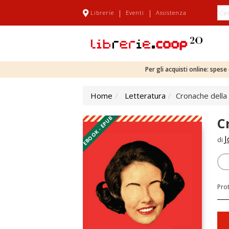
|
|
Librerie
Eventi
Assistenza
Per gli acquisti online: spes
Home
Letteratura
Cronache della
EBOOK - EPUB
C
J
di
Pro