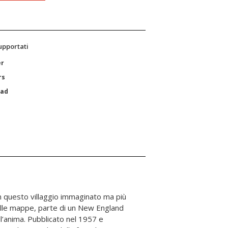
supportati
er
rs
Pad