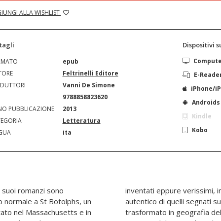
IUNGI ALLA WISHLIST
tagli
Dispositivi 
Comput
RMATO
epub
TORE
Feltrinelli Editore
E-Reade
DUTTORI
Vanni De Simone
iPhone/i
N
9788858823620
Androids
O PUBBLICAZIONE
2013
Kindle
EGORIA
Letteratura
Kobo
GUA
ita
 i suoi romanzi sono
ggio immaginato ma più
tato nel Massachusetts e in
ma. Pubblicato nel 1957 e