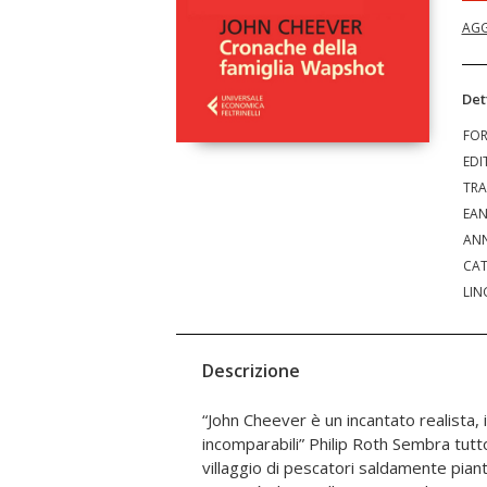
AGG
Det
FO
EDI
TRA
EA
ANN
CAT
LIN
Descrizione
“John Cheever è un incantato realista,
inventati eppure verissimi, in questo villa
incomparabili” Philip Roth Sembra tutto normale a St Botolphs, un
autentico di quelli segnati sulle mappe, parte di un New England
villaggio di pescatori saldamente pian
trasformato in geografia dell’ani