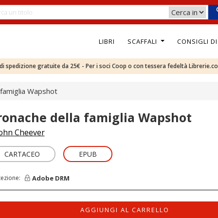
LIBRI
SCAFFALI
CONSIGLI D
e di spedizione gratuite da 25€ - Per i soci Coop o con tessera fedeltà Librerie.c
 famiglia Wapshot
ronache della famiglia Wapshot
ohn Cheever
CARTACEO
EPUB
Adobe DRM
tezione:
AGGIUNGI AL CARRELLO