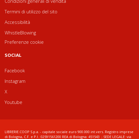
Condizioni generali di vendita
Termini di utilizzo del sito
Accessibilità
WhistleBlowing
Preferenze cookie
SOCIAL
Facebook
Instagram
X
Youtube
LIBRERIE.COOP S.p.a. - capitale sociale euro 900.000 int.vers. Registro imprese
di Bologna, C.F. e P.I.: 02591561200 REA di Bologna: 451543 ; SEDE LEGALE: via