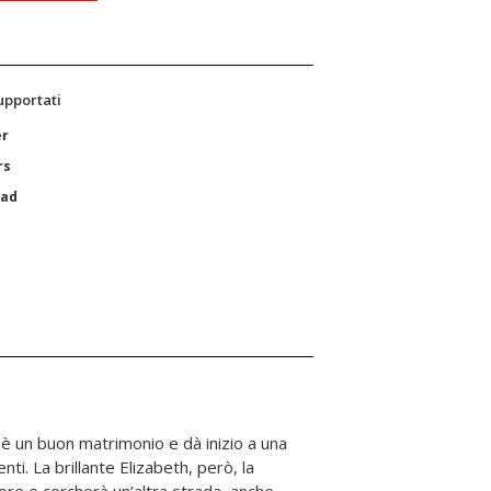
supportati
er
rs
Pad