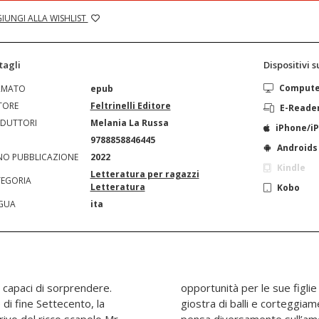
IUNGI ALLA WISHLIST
tagli
Dispositivi 
Comput
RMATO
epub
TORE
Feltrinelli Editore
E-Reade
DUTTORI
Melania La Russa
iPhone/i
N
9788858846445
Androids
O PUBBLICAZIONE
2022
Kindle
Letteratura per ragazzi
EGORIA
Letteratura
Kobo
GUA
ita
e capaci di sorprendere.
trimonio e dà inizio a una