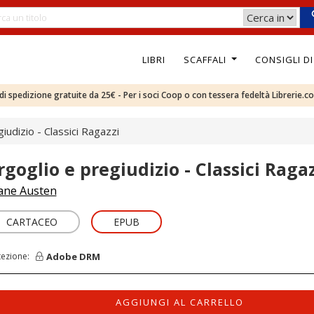
LIBRI
SCAFFALI
CONSIGLI D
e di spedizione gratuite da 25€ - Per i soci Coop o con tessera fedeltà Librerie.c
iudizio - Classici Ragazzi
rgoglio e pregiudizio - Classici Ragaz
ane Austen
CARTACEO
EPUB
Adobe DRM
tezione:
AGGIUNGI AL CARRELLO