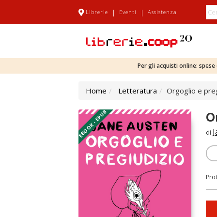
|
|
Librerie
Eventi
Assistenza
Per gli acquisti online: spes
Home
Letteratura
Orgoglio e preg
EBOOK - EPUB
O
J
di
Pro