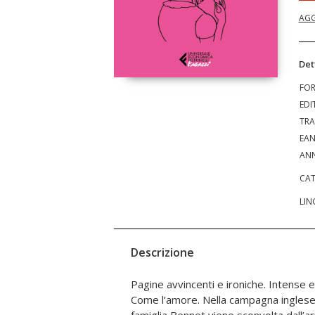
AGG
Det
FO
EDI
TRA
EA
ANN
CAT
LIN
Descrizione
Pagine avvincenti e ironiche. Intense 
opportunità per le sue figlie è un buon ma
Come l’amore. Nella campagna inglese di fine Settecento, la
giostra di balli e corteggiamenti. La brillante Elizabeth, però, la