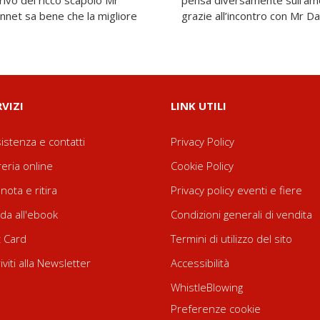
rivo del ricco scapolo Mr
rà un’altra strada, anche
nnet sa bene che la migliore
grazie all’incontro con Mr D
RVIZI
LINK UTILI
istenza e contatti
Privacy Policy
reria online
Cookie Policy
nota e ritira
Privacy policy eventi e fiere
da all'ebook
Condizioni generali di vendita
t Card
Termini di utilizzo del sito
riviti alla Newsletter
Accessibilità
WhistleBlowing
Preferenze cookie