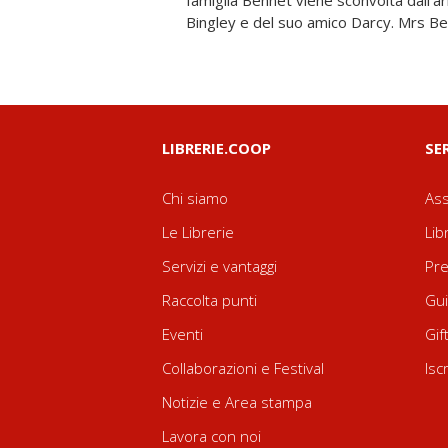
famiglia Bennet viene sconvolta dall’ar
pensa diversamente sull’amore e cerche
Bingley e del suo amico Darcy. Mrs Be
LIBRERIE.COOP
SE
Chi siamo
Ass
Le Librerie
Lib
Servizi e vantaggi
Pre
Raccolta punti
Gui
Eventi
Gif
Collaborazioni e Festival
Isc
Notizie e Area stampa
Lavora con noi